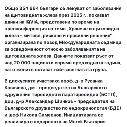
Общо 354 664 българи се лекуват от заболявания
на щитовидната жлеза през 2025 г., показват
данни на IQVIA, представени по време на
пресконференция на тема „Хранене и щитовидна
жлеза – митове, рискове и правилни решения“,
организирана по повод Международната седмица
за осведоменост относно заболяванията на
щитовидната жлеза. Данните показват ръст от
над 20 000 пациенти спрямо предходната година,
като жените остават най-засегнатата група.
В дискусията участваха проф. д-р Русанка
Ковачева, дм – председател на Българското
сдружение тиреоидея и паратиреоидея (БСТП),
доц. д-р Александър Шинков – председател на
Българското дружество по ендокринология (БДЕ)
и шеф Никола Симеонов. Инициативата се
реализира с подкрепата на Merck България.