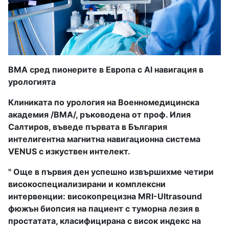
ВМА сред пионерите в Европа с AI навигация в
урологията
Клиниката по урология на Военномедицинска
академия /ВМА/, ръководена от проф. Илия
Салтиров, въведе първата в България
интелигентна магнитна навигационна система
VENUS с изкуствен интелект.
" Още в първия ден успешно извършихме четири
високоспециализирани и комплексни
интервенции: високопрецизна MRI-Ultrasound
фюжън биопсия на пациент с туморна лезия в
простатата, класифицирана с висок индекс на