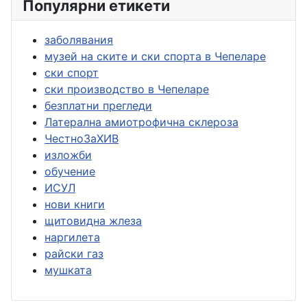
Популярни етикети
заболявания
музей на ските и ски спорта в Чепеларе
ски спорт
ски производство в Чепеларе
безплатни прегледи
Латерална амиотрофична склероза
ЧестноЗаХИВ
изложби
обучение
ИСУЛ
нови книги
щитовидна жлеза
наргилета
райски газ
мушката