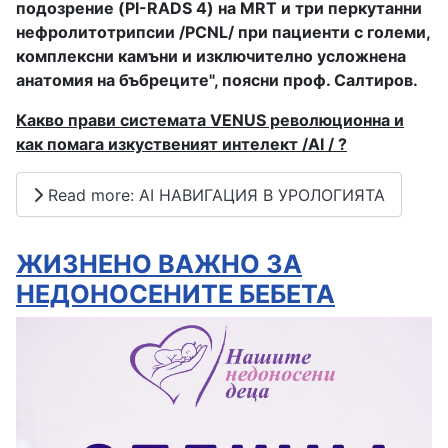
подозрение (PI-RADS 4) на MRT и три перкутанни
нефролитотрипсии /PCNL/ при пациенти с големи,
комплексни камъни и изключително усложнена
анатомия на бъбреците", поясни проф. Салтиров.
Какво прави системата VENUS революционна и
как помага изкуственият интелект /AI / ?
Read more: AI НАВИГАЦИЯ В УРОЛОГИЯТА
ЖИЗНЕНО ВАЖНО ЗА
НЕДОНОСЕНИТЕ БЕБЕТА