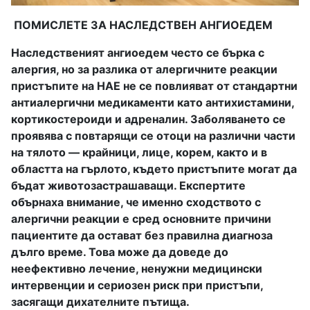
ПОМИСЛЕТЕ ЗА НАСЛЕДСТВЕН АНГИОЕДЕМ
Наследственият ангиоедем често се бърка с
алергия, но за разлика от алергичните реакции
пристъпите на НАЕ не се повлияват от стандартни
антиалергични медикаменти като антихистамини,
кортикостероиди и адреналин. Заболяването се
проявява с повтарящи се отоци на различни части
на тялото — крайници, лице, корем, както и в
областта на гърлото, където пристъпите могат да
бъдат животозастрашаващи. Експертите
обърнаха внимание, че именно сходството с
алергични реакции е сред основните причини
пациентите да остават без правилна диагноза
дълго време. Това може да доведе до
неефективно лечение, ненужни медицински
интервенции и сериозен риск при пристъпи,
засягащи дихателните пътища.