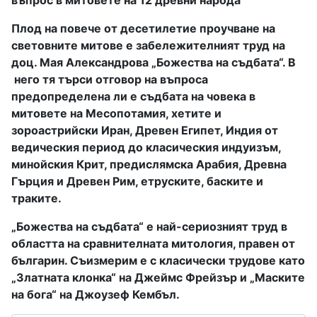
въпрос в митовете на 12 древни народа
Плод на повече от десетилетие проучване на
световните митове е забележителният труд на
доц. Мая Александрова „Божества на съдбата“. В
него тя търси отговор на въпроса
предопределена ли е съдбата на човека в
митовете на Месопотамия, хетите и
зороастрийски Иран, Древен Египет, Индия от
ведическия период до класическия индуизъм,
минойския Крит, предислямска Арабия, Древна
Гърция и Древен Рим, етруските, баските и
траките.
„Божества на съдбата“ е най-сериозният труд в
областта на сравнителната митология, правен от
българин. Съизмерим е с класически трудове като
„Златната клонка“ на Джеймс Фрейзър и „Маските
на бога“ на Джоузеф Кембъл.