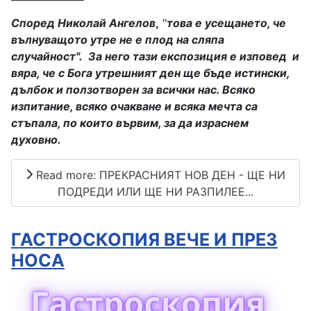
Според Николай Ангелов
,
"
това е усещането, че
вълнуващото утре не е плод на сляпа
случайност".
За него тази експозиция е изповед
и
вяра, че с Бога утрешният ден ще бъде истински,
дълбок и ползотворен за всички нас. Всяко
изпитание, всяко очакване и всяка мечта са
стъпала, по които вървим, за да израснем
духовно.
Read more: ПРЕКРАСНИЯТ НОВ ДЕН - ЩЕ НИ
ПОДРЕДИ ИЛИ ЩЕ НИ РАЗПИЛЕЕ...
ГАСТРОСКОПИЯ ВЕЧЕ И ПРЕЗ
НОСА