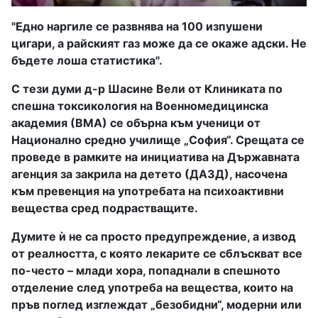
"Едно наргиле се развнява на 100 изпушени
цигари, а райският газ може да се окаже адски. Не
бъдете лоша статистика".
С тези думи д-р Шасине Вели от Клиниката по
спешна токсикология на Военномедицинска
академия (ВМА) се обърна към ученици от
Национално средно училище „София“. Срещата се
проведе в рамките на инициатива на Държавната
агенция за закрила на детето (ДАЗД), насочена
към превенция на употребата на психоактивни
вещества сред подрастващите.
Думите ѝ не са просто предупреждение, а извод
от реалността, с която лекарите се сблъскват все
по-често – млади хора, попаднали в спешното
отделение след употреба на вещества, които на
пръв поглед изглеждат „безобидни“, модерни или