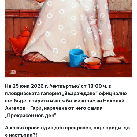
На 25 юни 2026 г. /четвъртък/ от 18:00 ч. в
пловдивската галерия „Възраждане“ официално
ще бъде
открита изложба живопис на Николай
Ангелов - Гари, наречена от него самия
„Прекрасен нов ден“
А какво прави един ден прекрасен, още преди
да
е настъпил?!