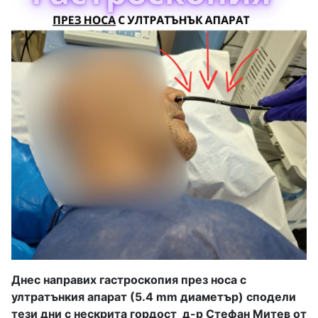
Днес направих гастроскопия през носа с
ултратънкия апарат (5.4 mm диаметър) сподели
тези дни с нескрита гордост
д-р Стефан Митев от