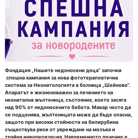
Фондация „Нашите недоносени деца“ започна
спешна кампания за нова фототерапевтична
система за Неонатологията в болница „Шейново“.
Апаратът е жизненоважен за лечението на
неонатална жълтеница, състояние, което засяга
над 90% от недоносените бебета. Макар често да
се подценява, жълтеницата може да бъде опасна,
защото при високи стойности на билирубина
съществува риск от увреждане на мозъка и
трайна инвалидизация. Навременното лечение е