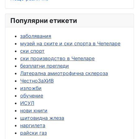
Популярни етикети
заболявания
музей на ските и ски спорта в Чепеларе
ски спорт
ски производство в Чепеларе
безплатни прегледи
Латерална амиотрофична склероза
ЧестноЗаХИВ
изложби
обучение
ИСУЛ
нови книги
щитовидна жлеза
наргилета
райски газ