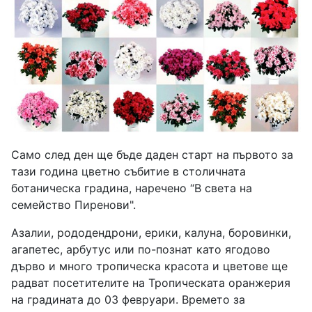
Само след ден ще бъде даден старт на първото за
тази година цветно събитие в столичната
ботаническа градина, наречено “В света на
семейство Пиренови".
Азалии, рододендрони, ерики, калуна, боровинки,
агапетес, арбутус или по-познат като ягодово
дърво и много тропическа красота и цветове ще
радват посетителите на Тропическата оранжерия
на градината до 03 февруари. Времето за