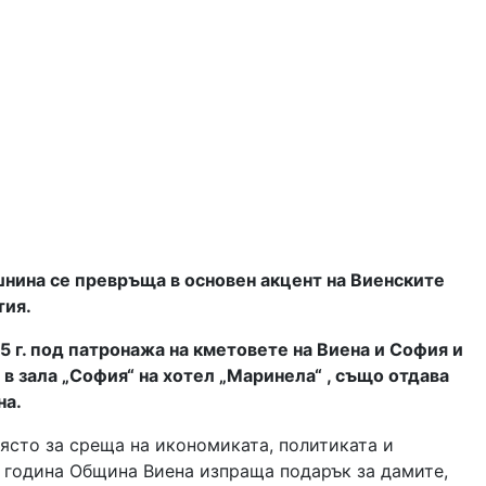
шнина се превръща в основен акцент на Виенските
тия
.
25
г
.
под патронажа на кметовете на Виена и София и
 в зала
„
София
“
на хотел
„
Маринела
“ ,
също отдава
на
.
място за среща на икономиката
,
политиката и
 година Община Виена изпраща подарък за дамите
,