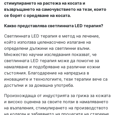
стимулирането на растежа на косата и
възвръщането на самочувствието на тези, които
се борят с оредяване на косата.
Какво представлява светлинната LED терапия?
Светлинната LED терапия е метод на лечение,
който използва целенасочено излагане на
определени дължини на светлинни вълни.
Множество научни изследвания показват, че
светлинната LED терапия може да помогне за
намаляване и подобряване на различни кожни
състояния. Благодарение на напредъка в
иновациите и технологиите, тези терапии вече са
достъпни и за домашна употреба.
Произхождаща от индустрията за грижа за кожата
и високо оценена за своите ползи в намаляването
на възпаления, стимулирането на производството
на колаген и забавянето на процесите на стареене,