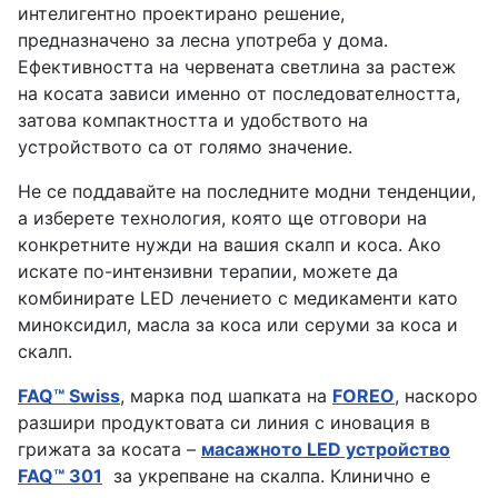
интелигентно проектирано решение,
предназначено за лесна употреба у дома.
Ефективността на червената светлина за растеж
на косата зависи именно от последователността,
затова компактността и удобството на
устройството са от голямо значение.
Не се поддавайте на последните модни тенденции,
а изберете технология, която ще отговори на
конкретните нужди на вашия скалп и коса. Ако
искате по-интензивни терапии, можете да
комбинирате LED лечението с медикаменти като
миноксидил, масла за коса или серуми за коса и
скалп.
FAQ™ Swiss
, марка под шапката на
FOREO
, наскоро
разшири продуктовата си линия с иновация в
грижата за косата –
масажното LED устройство
FAQ™ 301
за укрепване на скалпа. Клинично е