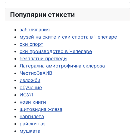
Популярни етикети
заболявания
музей на ските и ски спорта в Чепеларе
ски спорт
ски производство в Чепеларе
безплатни прегледи
Латерална амиотрофична склероза
ЧестноЗаХИВ
изложби
обучение
ИСУЛ
нови книги
щитовидна жлеза
наргилета
райски газ
мушката