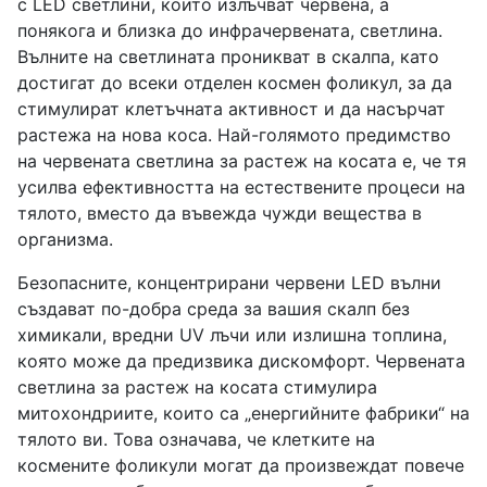
с LED светлини, които излъчват червена, а
понякога и близка до инфрачервената, светлина.
Вълните на светлината проникват в скалпа, като
достигат до всеки отделен космен фоликул, за да
стимулират клетъчната активност и да насърчат
растежа на нова коса. Най-голямото предимство
на червената светлина за растеж на косата е, че тя
усилва ефективността на естествените процеси на
тялото, вместо да въвежда чужди вещества в
организма.
Безопасните, концентрирани червени LED вълни
създават по-добра среда за вашия скалп без
химикали, вредни UV лъчи или излишна топлина,
която може да предизвика дискомфорт. Червената
светлина за растеж на косата стимулира
митохондриите, които са „енергийните фабрики“ на
тялото ви. Това означава, че клетките на
космените фоликули могат да произвеждат повече