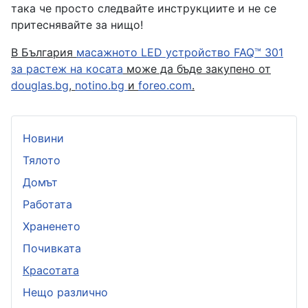
така че просто следвайте инструкциите и не се
притеснявайте за нищо!
В България
масажното LED устройство FAQ™ 301
за растеж на косата
може да бъде закупено от
douglas.bg
,
notino.bg
и
foreo.com
.
Новини
Тялото
Домът
Работата
Храненето
Почивката
Красотата
Нещо различно