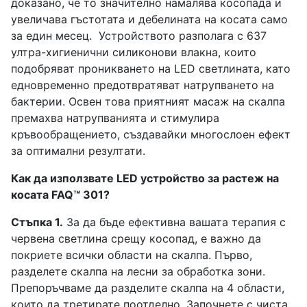
доказано, че то значително намалява косопада и
увеличава гъстотата и дебелината на косата само
за един месец.
Устройството разполага с 637
ултра-хигиенични силиконови влакна, които
подобряват проникването на LED светлината, като
едновременно предотвратяват натрупването на
бактерии. Освен това приятният масаж на скалпа
премахва натрупванията и стимулира
кръвообращението, създавайки многослоен ефект
за оптимални резултати.
Как да използвате LED устройство за растеж на
косата FAQ™ 301?
Стъпка 1.
За да бъде ефективна вашата терапия с
червена светлина срещу косопад, е важно да
покриете всички области на скалпа. Първо,
разделете скалпа на лесни за обработка зони.
Препоръчваме да разделите скалпа на 4 области,
които да третирате поотделно. Започнете с чиста