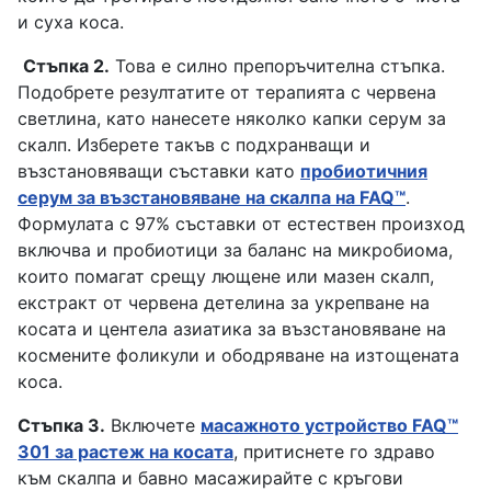
и суха коса.
Стъпка 2.
Това е силно препоръчителна стъпка.
Подобрете резултатите от терапията с червена
светлина, като нанесете няколко капки серум за
скалп. Изберете такъв с подхранващи и
възстановяващи съставки като
пробиотичния
серум за възстановяване на скалпа на FAQ™
.
Формулата с 97% съставки от естествен произход
включва и пробиотици за баланс на микробиома,
които помагат срещу лющене или мазен скалп,
екстракт от червена детелина за укрепване на
косата и центела азиатика за възстановяване на
космените фоликули и ободряване на изтощената
коса.
Стъпка 3.
Включете
масажното устройство FAQ™
301 за растеж на косата
, притиснете го здраво
към скалпа и бавно масажирайте с кръгови