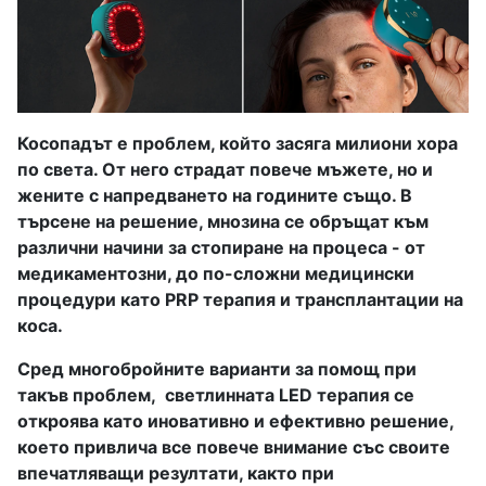
Косопадът е проблем, който засяга милиони хора
по света. От него страдат повече мъжете, но и
жените с напредването на годините също. В
търсене на решение, мнозина се обръщат към
различни начини за стопиране на процеса - от
медикаментозни, до по-сложни медицински
процедури като PRP терапия и трансплантации на
коса.
Сред многобройните варианти за помощ при
такъв проблем,
светлинната LED терапия се
откроява като иновативно и ефективно решение,
което привлича все повече внимание със своите
впечатляващи резултати, както при