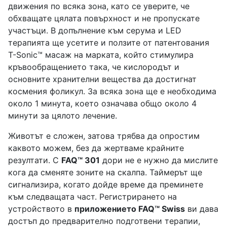
движения по всяка зона, като се уверите, че
обхващате цялата повърхност и не пропускате
участъци. В допълнение към серума и LED
терапията ще усетите и ползите от патентования
T-Sonic™ масаж на марката, който стимулира
кръвообращението така, че кислородът и
основните хранителни вещества да достигнат
космения фоликул. За всяка зона ще е необходима
около 1 минута, което означава общо около 4
минути за цялото лечение.
Животът е сложен, затова трябва да опростим
каквото можем, без да жертваме крайните
резултати. С
FAQ™ 301
дори не е нужно да мислите
кога да сменяте зоните на скалпа. Таймерът ще
сигнализира, когато дойде време да преминете
към следващата част. Регистрирането на
устройството в
приложението FAQ™ Swiss
ви дава
достъп до предварително подготвени терапии,