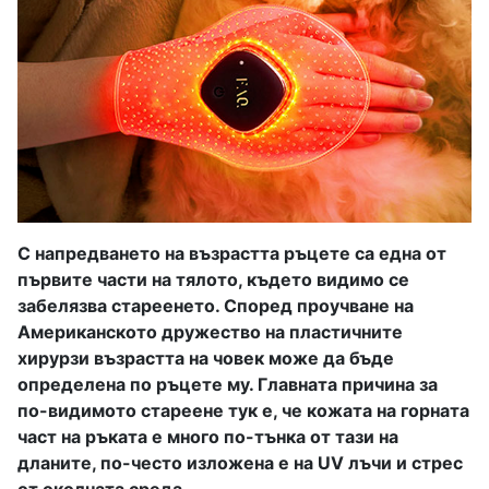
С напредването на възрастта ръцете са една от
първите части на тялото, където видимо се
забелязва стареенето. Според проучване на
Американското дружество на пластичните
хирурзи възрастта на човек може да бъде
определена по ръцете му. Главната причина за
по-видимото стареене тук е, че кожата на горната
част на ръката е много по-тънка от тази на
дланите, по-често изложена е на UV лъчи и стрес