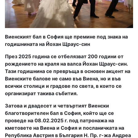
Виенският
бал
в
София
ще
премине
под
знака
на
годишнината
на
Йохан
Щраус
-
син
През
2025
година се отбелязват
200
години от
рождението на краля на валса Йохан Щраус
-
син
.
Тази годишнина се превръща в основен акцент на
Виенските балове не само във Виена
,
но и във
всички столици и градове по света
,
в които се
организират такива събития
.
Затова и двадесет и четвъртият Виенски
благотворителен бал в София
,
който ще се
проведе на
08.02.2025
г
.
под патронажа на
кметовете на Виена и София и посланичката на
Република Австрия в България Н
.
Пр
.
г
-
жа Андреа