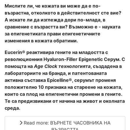
Мислите ли, че кожата ви може да е по-
възрастна, отколкото в действителност сте вие?
А искате ли да изглежда дори по-млада, в
сравнение с възрастта ви? Възможно е - науката
за епигенетиката прави епигенетичните
изменения в кожата обратими.
Eucerin® реактивира гените на младостта с
революционния
Hyaluron-Filler Epigenetic Серум
. С
помощта на
Age Clock технологията
, създадена в
лабораториите на бранда, и патентованата
активна съставка
Epicelline®
, серумът променя
положително 10 признака на стареене на кожата,
които са плод на епигенетични промени в гените.
Те са предизвикани от начина на живот и околната
среда.
Read more: ВЪРНЕТЕ ЧАСОВНИКА НА
ВЪЗРАСТТА