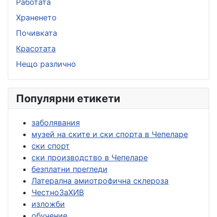
Работата
Храненето
Почивката
Красотата
Нещо различно
Популярни етикети
заболявания
музей на ските и ски спорта в Чепеларе
ски спорт
ски производство в Чепеларе
безплатни прегледи
Латерална амиотрофична склероза
ЧестноЗаХИВ
изложби
обучение