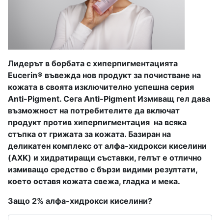
Лидерът в борбата с хиперпигментацията
Eucerin® въвежда нов продукт за почистване на
кожата в своята изключително успешна серия
Anti-Pigment. Сега
Anti-Pigment Измиващ гел
дава
възможност на потребителите да включат
продукт против хиперпигментация на всяка
стъпка от грижата за кожата. Базиран на
деликатен комплекс от алфа-хидрокси киселини
(AХK) и хидратиращи съставки, гелът е отлично
измиващо средство с бързи видими резултати,
което оставя кожата свежа, гладка и мека.
Защо 2% алфа-хидрокси киселини?