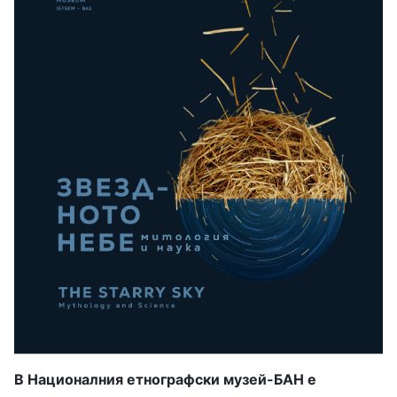
В Националния етнографски музей-БАН е