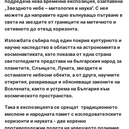
подредена нова временна експозиция, озаглавена
„Звездното небе – митология и наука“. С нея
можете да направите едно вълнуващо пътуване в
света на звездите от границите на митичното и
сетивното до отвъд хоризонта.
Изложбата събира под един покрив културното и
научно наследство в областта на астрономията и
космонавтиката, като показва от една страна
светогледните представи на българския народ за
планетите, Слънцето, Луната, звездите и
останалите небесни обекти, а от друга, научните
открития, разкриващи и обясняващи законите на
Вселената, както и устрема на България към
космическото пространство.
Така в експозицията се срещат
традиционното
мислене и народната памет с изследователските
хоризонти и науката -
две коренно
противоположни полета на човешкото познание