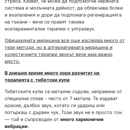
стреса. Казват, че може да подпомогне нервната
система и мозъчната дейност, да облекчава болки
и възпаления и дори да подпомага регенерацията
на тъкани - вече се правят такива
ескпариментални терапии с ултразвук.
Официалната медицина все още изследва много от
тези методи, но в алтернативната медицина и
холистичните терапии звукът вече има важно
място.
В днешно време много хора разчитат на
терапията с
тибетски купи
Тибетските купи са метални съдове, направени от
специална сплав - често от 7 метала. Те издават
красив, дълбок звук, когато ги удариш или
потъркаш с дървен чук. Този звук не е просто тон
— той е съпроводен от
много хармонични
вибрации
.