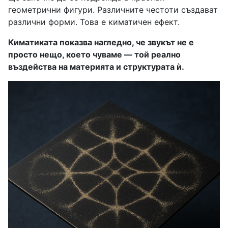
геометрични фигури. Различните честоти създават
различни форми. Това е киматичен ефект.
Киматиката показва нагледно, че звукът не е
просто нещо, което чуваме — той реално
въздейства на материята и структурата ѝ.