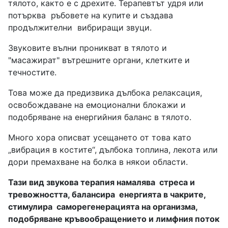
тялото, както е с дрехите. Терапевтът удря или
потърква
ръбовете на купите и създава
продължителни
вибриращи звуци.
Звуковите вълни проникват в тялото и
"масажират" вътрешните органи, клетките и
течностите.
Това може да предизвика дълбока релаксация,
освобождаване на емоционални блокажи и
подобряване на енергийния баланс в тялото.
Много хора описват усещането от това като
„вибрация в костите“, дълбока топлина, лекота или
дори премахване на болка в някои области.
Тази вид звукова терапия намалява
стреса и
тревожността, балансира
енергията в чакрите,
стимулира
саморегенерацията на организма,
п
одобряване кръвообращението и лимфния поток