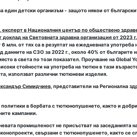
 за един детски организъм - защото някои от българск
, експерт в Националния център по обществено здрав
 доклад на Световната здравна организация от 2023 г.
 6 млн. от тях са в резултат на ежедневната употреба 
ед данните на СЗО за 2022 г., около 40% от българите
ясто в света по този показател. Проучване на Global Y
й-високи стойности на употреба на тютюн в тази възраст
та, използват различни тютюневи изделия.
ександър Симидчиев,
представители на Регионална здр
 политики в борбата с тютюнопушенето, както и добр
ните кампании.
евата промишленост не присъстват на заседанията на
аконопроекти, свързани с тютюнопушенето, както се с