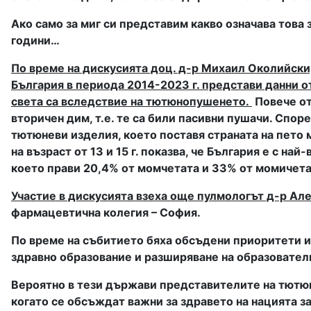
Ако само за миг си представим какво означава това
години…
По време на дискусията доц. д-р Михаил Околийски
България в периода 2014-2023 г. представи данни от
света са вследствие на тютюнопушенето.
Повече от
вторичен дим, т.е. те са били пасивни пушачи. Спор
тютюневи изделия, което поставя страната на пето м
на възраст от 13 и 15 г. показва, че България е с на
което прави 20,4% от момчетата и 33% от момичета
Участие в дискусията взеха още пулмологът д-р Ал
фармацевтична колегия – София.
По време на събитието бяха обсъдени приоритети и
здравно образование и разширяване на образовател
Вероятно в тези държави представителите на тютюн
когато се обсъждат важни за здравето на нацията з