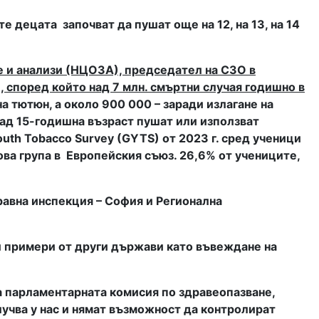
ите децата
започват да пушат още на 12, на 13, на 14
е и анализи (НЦОЗА), председател на СЗО в
, според който над 7 млн. смъртни случая годишно в
на тютюн, а около 900 000 – заради излагане на
 над 15-годишна възраст пушат или използват
outh Tobacco Survey (GYTS) от 2023 г. сред ученици
ова група в
Европейския съюз. 26,6% от учениците,
авна инспекция – София и Регионална
и примери от други държави като въвеждане на
 парламентарната комисия по здравеопазване,
лучва у нас и нямат възможност да контролират