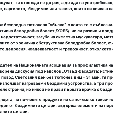
бщуват,
ги отвежда не до рая, а до ада на употребява
, наргилета,
бездимни или такива, които си свиваш с
уж безвредна тютюнева “ябълка”, с която те е съблаз
уктивна белодробна болест /ХОББ/; че си развил и пр
недостатъчност, загуба на скелетна мускулатура, мет
елите от хронична обструктивна белодробна болест, к
ато депресия, неадекватност и тревожност, отколкото
едател на Националната асоциация за профилактика на
ворена дискусия под надслов „Отвъд фасадата: истинс
 повод Световния ден без тютюнев дим – 31 май, тя пр
 използват нагреваеми бездимни устройства, а три про
 електронни, но никой не прави първата крачка с безди
дчерта, че по-новите продукти не са по-малко токсичн
оден от бездимните цигари, съдържа елементи на пир
лните цигари.