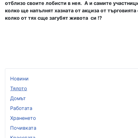
отблизо своите лобисти в нея.
А и самите участници
колко ще напълнят хазната от акциза от търговията 
колко от тях сще загубят живота
си !?
Новини
Тялото
Домът
Работата
Храненето
Почивката
Красотата