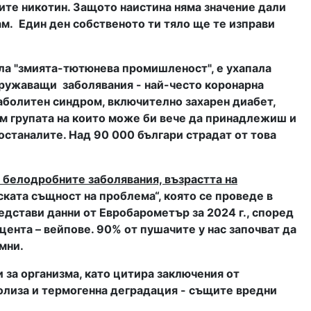
щите никотин. Защото наистина няма значение дали
ам. Един ден собственото ти тяло ще те изправи
нила "змията-тютюнева промишленост", е ухапала
идружаващи
заболявания -
най-често
коронарна
аболитен синдром, включително захарен диабет,
ъм групата на които може би вече да принадлежиш и
 останалите.
Над 90 000 българи страдат от това
 белодробните заболявания, възрастта на
ката същност на проблема“, която се проведе в
едстави данни от Евробарометър за 2024 г., според
цента – вейпове. 90% от пушачите у нас започват да
мни.
и за организма, като цитира заключения от
олиза и термогенна деградация - същите вредни