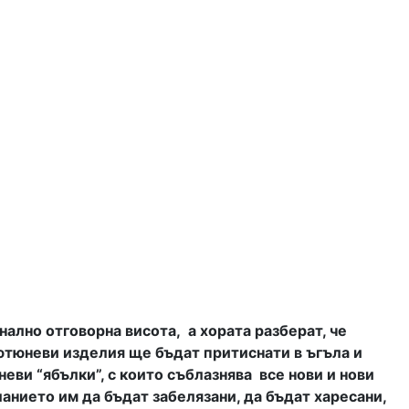
нално отговорна висота,
а хората разберат, че
тютюневи изделия ще бъдат притиснати в ъгъла и
еви “ябълки”, с които съблазнява
все нови и нови
ланието им да бъдат забелязани, да бъдат харесани,