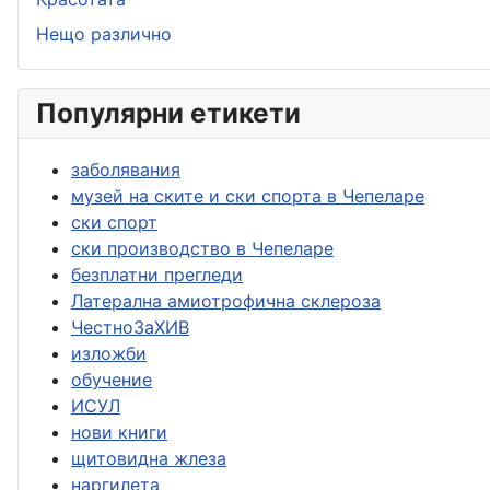
Нещо различно
Популярни етикети
заболявания
музей на ските и ски спорта в Чепеларе
ски спорт
ски производство в Чепеларе
безплатни прегледи
Латерална амиотрофична склероза
ЧестноЗаХИВ
изложби
обучение
ИСУЛ
нови книги
щитовидна жлеза
наргилета