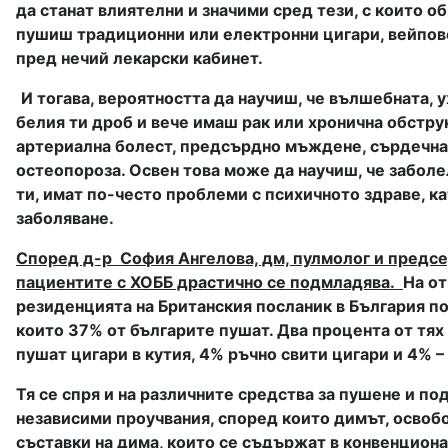
да станат влиятелни и значими сред тези, с които о
пушиш традиционни или електронни цигари, вейпове
пред нечий лекарски кабинет.
И тогава, вероятността да научиш, че вълшебната, 
белия ти дроб и вече имаш рак или хронична обстр
артериална болест, предсърдно мъждене, сърдечна 
остеопороза. Освен това може да научиш, че забол
ти, имат по-често проблеми с психичното здраве, к
заболяване.
Според д-р
София Ангелова, дм, пулмолог и предс
пациентите с ХОББ драстично се подмладява.
На от
резиденцията на Британския посланик в България по
които 37% от българите пушат. Два процента от тях
пушат цигари в кутия, 4% ръчно свити цигари и 4% –
Тя се спря и на различните средства за пушене и по
независими проучвания, според които димът, освоб
съставки на дима, които се съдържат в конвенциона