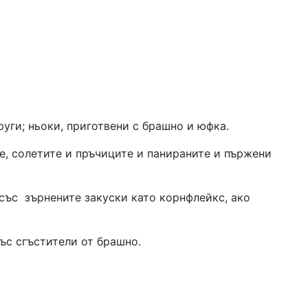
други; ньоки, приготвени с брашно и юфка.
е, солетите и пръчиците и панираните и пържени
със
зърнените закуски като корнфлейкс, ако
ъс сгъстители от брашно.
.