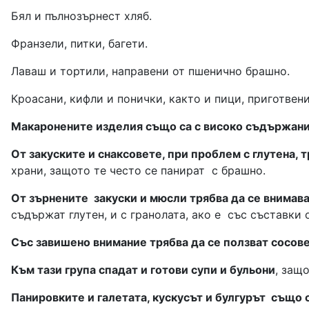
Бял и пълнозърнест хляб.
Франзели, питки, багети.
Лаваш и тортили, направени от пшенично брашно.
Кроасани, кифли и понички, както и пици, приготвен
Макаронените изделия също са с високо съдържание
От закуските и снаксовете, при проблем с глутена, 
храни, защото те често се панират
с брашно.
От зърнените
закуски и мюсли трябва да се внимав
съдържат глутен, и с гранолата, ако е
със съставки 
Със завишено внимание трябва да се ползват
сосове
Към тази група спадат и г
отови супи и бульони
, защ
Панировките и галетата, кускусът и булгурът
също 