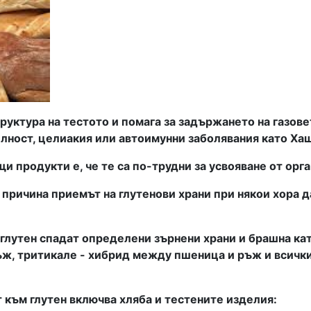
руктура на тестото и помага за задържането на газове
ителност, целиакия или автоимунни заболявания като 
продукти е, че те са по-трудни за усвояване от орга
е причина приемът на глутенови храни при някои хора 
 глутен спадат определени зърнени храни и брашна ка
ръж, тритикале - хибрид между пшеница и ръж и всичк
т към глутен включва хляба и тестените изделия: