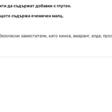
кти да съдържат добавки с глутен.
ащото съдържа ечемичен малц.
 безопасни заместители, като к
иноа, амарант, елда, прос