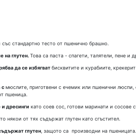
и със стандартно тесто от пшенично брашно.
 на глутен.
Това са паста - спагети, талятели, пене и 
трябва да се избягват
бисквитите и курабиите, крекерит
а с
мюслите, приготвени с ечемик или пшенични люспи, 
от пшеница.
 и дресинги
като соев сос, готови маринати и сосове с
ото някои от тях съдържат глутен като сгъстител.
съдържат глутен
, защото са
производни на пшеницата