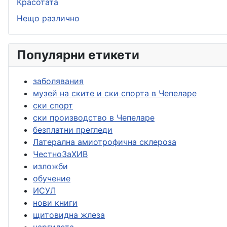
Красотата
Нещо различно
Популярни етикети
заболявания
музей на ските и ски спорта в Чепеларе
ски спорт
ски производство в Чепеларе
безплатни прегледи
Латерална амиотрофична склероза
ЧестноЗаХИВ
изложби
обучение
ИСУЛ
нови книги
щитовидна жлеза