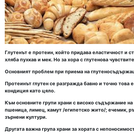
Глутенът е протеин, който придава еластичност и ст
хляба пухкав и мек. Но за хора с глутенова чувств
Основният проблем при приема на глутеносъдържащи 
Протеинът глутен се разгражда бавно и точно това 
кондиция като цяло.
Към основните групи храни с високо съдържание на
пшеница, лимец, камут /египетско жито/; ечемик, 
зърнени култури.
Другата важна група храни за хората с непоносимос