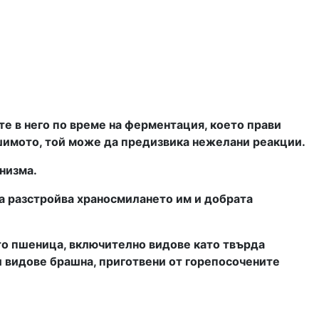
те в него по време на ферментация, което прави
Хашимото, той може да предизвика нежелани реакции.
низма.
да разстройва храносмилането им и добрата
то пшеница, включително видове като твърда
и видове брашна, приготвени от горепосочените