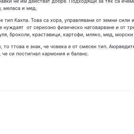
вки не им действат добре. Подходящи за тях са ечемик,
, меласа и мед.
е тип Ка
х
па. Това са хора, управлявани от земни сили 
се нуждаят от сериозно физическо натоварване и от т
уля, броколи, краставици, картофи, мляко, мед, морск
, то ттова е знак, че човека е от смесен тип. Аюрведит
 че си постигнал хармония и баланс.