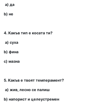
a) да
b) не
4. Какъв тип е косата ти?
a) суха
b) фина
c) мазна
5. Какъв е твоят темперамент?
а) жив, лесно се палиш
b) напорист и целеустремен