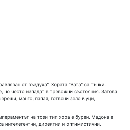
авляван от въздуха". Хората "Вата" са тънки,
е, но често изпадат в тревожни състояния. Затова
ереши, манго, папая, готвени зеленчуци,
емпераментът на този тип хора е бурен. Мадона е
 са интелегентни, директни и оптимистични.