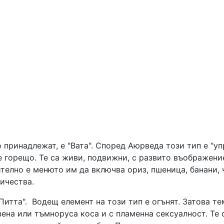
 принадлежат, е "Вата". Според Аюрведа този тип е "упр
е горещо. Те са живи, подвижни, с развито въображени
телно е менюто им да включва ориз, пшеница, банани, ч
о в по-големи количества.
"Питта". Водещ елемент на този тип е огънят. Затова т
рвена или тъмноруса коса и с пламенна сексуалност. Те