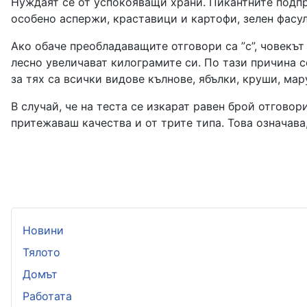
Нуждаят се от успокояващи храни. Пикантните подпра
особено аспержи, краставици и картофи, зелен фасул
Ако обаче
преобладаващите отговори са ”c”, човекът 
лесно увеличават килограмите си. По тази причина 
за тях са всички видове кълнове, ябълки, круши, мар
В случай, че на теста се изкарат равен брой отговори
притежаваш качества и от трите типа. Това означава,
Новини
Тялото
Домът
Работата