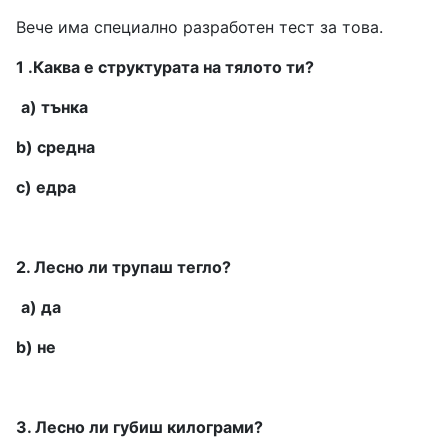
Вече има специално разработен тест за това.
1 .Каква е структурата на тялото ти?
a) тънка
b) средна
c) едра
2. Лесно ли трупаш тегло?
a) да
b) не
3. Лесно ли губиш килограми?