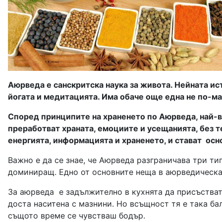
Аюрведа е санскритска наука за живота. Нейната и
йогата и медитацията. Има обаче още една не по-мал
Според принципите на храненето по Аюрведа, най-в
преработват храната, емоциите и усещанията, без те
енергията, информацията и храненето, и стават осн
Важно е да се знае, че Аюрведа разграничава три тип
доминиращ. Едно от основните неща в аюрведическат
За аюрведа е задължително в кухнята да присъстват ш
доста наситена с мазнини. Но всъщност тя е така б
същото време се чувстваш бодър.