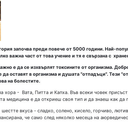
стория започва преди повече от 5000 години. Най-поп
ко важна част от това учение и тя е свързана с хране
ажно е да се изхвърлят токсините от организма. Добр
 да оставят в организма и душата "отпадъци". Тези "о
ова на болестите.
а хора - Вата, Питта и Капха. Във всеки човек присъств
а медицина е да откриеш своя тип и да знаеш как да 
естте вкуса - сладко, солено, кисело, горчиво, лютив
алансирана, че само след няколко месеца на аюрведиче