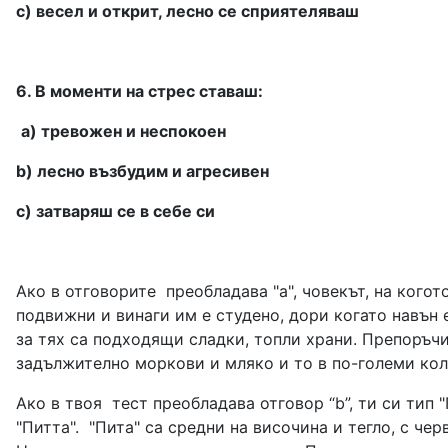
c) весел и открит, лесно се сприятеляваш
6. В моменти на стрес ставаш:
а) тревожен и неспокоен
b) лесно възбудим и агресивен
c) затваряш се в себе си
Ако в отговорите преобладава "а", човекът, на когото
подвижни и винаги им е студено, дори когато навън 
за тях са подходящи сладки, топли храни. Препоръчи
задължително моркови и мляко и т
Ако в твоя тест преобладава отговор “b”, ти си тип 
"Питта". "Пита" са средни на височина и тегло, с че