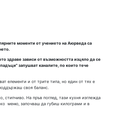
улярните моменти от учението на Аюрведа са
нето.
ото здраве зависи от възможността изцяло да се
тпадъци" запушват каналите, по които тече
ат елементи и от трите типа, но един от тях е
поддържаш своя баланс.
о, стипчиво. На пръв поглед, тази кухня изглежда
ско меню, започваш да губиш килограми и в