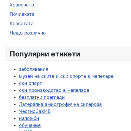
Храненето
Почивката
Красотата
Нещо различно
Популярни етикети
заболявания
музей на ските и ски спорта в Чепеларе
ски спорт
ски производство в Чепеларе
безплатни прегледи
Латерална амиотрофична склероза
ЧестноЗаХИВ
изложби
обучение