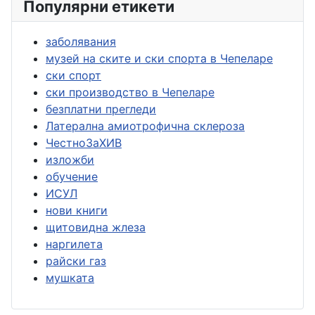
Популярни етикети
заболявания
музей на ските и ски спорта в Чепеларе
ски спорт
ски производство в Чепеларе
безплатни прегледи
Латерална амиотрофична склероза
ЧестноЗаХИВ
изложби
обучение
ИСУЛ
нови книги
щитовидна жлеза
наргилета
райски газ
мушката