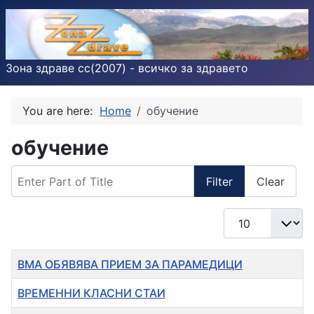
Зона здраве cc(2007) - всичко за здравето
You are here:
Home
обучение
обучение
Enter Part of Title
Filter
Clear
Display #
Title
ВМА ОБЯВЯВА ПРИЕМ ЗА ПАРАМЕДИЦИ
ВРЕМЕННИ КЛАСНИ СТАИ