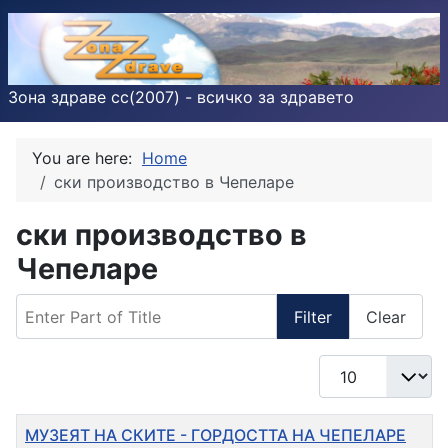
Зона здраве cc(2007) - всичко за здравето
You are here:
Home
ски производство в Чепеларе
ски производство в
Чепеларе
Enter Part of Title
Filter
Clear
Display #
Title
МУЗЕЯТ НА СКИТЕ - ГОРДОСТТА НА ЧЕПЕЛАРЕ