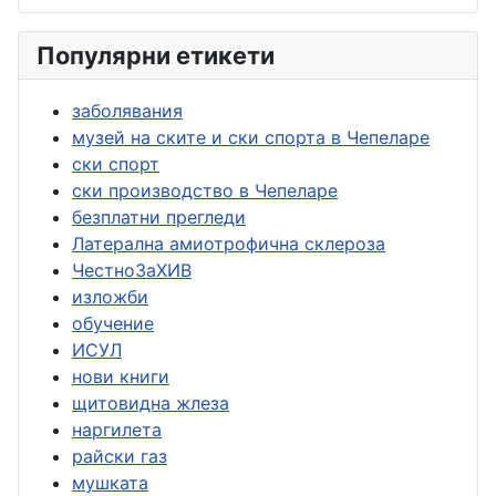
Популярни етикети
заболявания
музей на ските и ски спорта в Чепеларе
ски спорт
ски производство в Чепеларе
безплатни прегледи
Латерална амиотрофична склероза
ЧестноЗаХИВ
изложби
обучение
ИСУЛ
нови книги
щитовидна жлеза
наргилета
райски газ
мушката