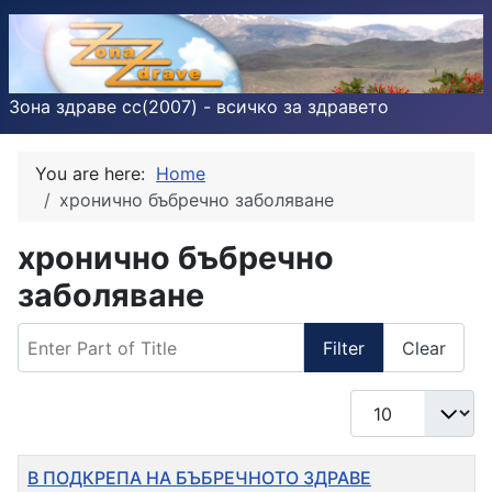
Зона здраве cc(2007) - всичко за здравето
You are here:
Home
хронично бъбречно заболяване
хронично бъбречно
заболяване
Enter Part of Title
Filter
Clear
Display #
Title
В ПОДКРЕПА НА БЪБРЕЧНОТО ЗДРАВЕ