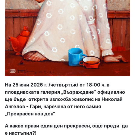
На 25 юни 2026 г. /четвъртък/ от 18:00 ч. в
пловдивската галерия „Възраждане“ официално
ще бъде
открита изложба живопис на Николай
Ангелов - Гари, наречена от него самия
„Прекрасен нов ден“
А какво прави един ден прекрасен, още преди
да
е настъпил?!