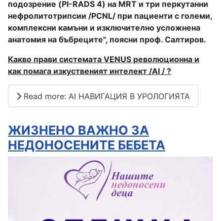
подозрение (PI-RADS 4) на MRT и три перкутанни
нефролитотрипсии /PCNL/ при пациенти с големи,
комплексни камъни и изключително усложнена
анатомия на бъбреците", поясни проф. Салтиров.
Какво прави системата VENUS революционна и
как помага изкуственият интелект /AI / ?
Read more: AI НАВИГАЦИЯ В УРОЛОГИЯТА
ЖИЗНЕНО ВАЖНО ЗА
НЕДОНОСЕНИТЕ БЕБЕТА