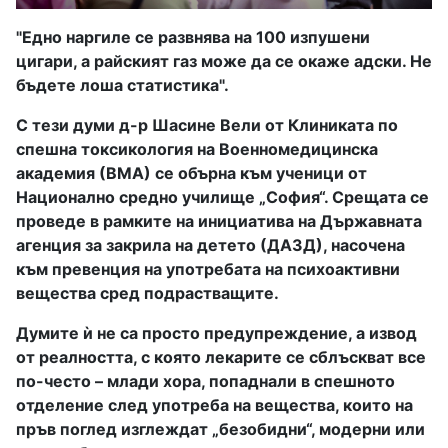
"Едно наргиле се развнява на 100 изпушени
цигари, а райският газ може да се окаже адски. Не
бъдете лоша статистика".
С тези думи д-р Шасине Вели от Клиниката по
спешна токсикология на Военномедицинска
академия (ВМА) се обърна към ученици от
Национално средно училище „София“. Срещата се
проведе в рамките на инициатива на Държавната
агенция за закрила на детето (ДАЗД), насочена
към превенция на употребата на психоактивни
вещества сред подрастващите.
Думите ѝ не са просто предупреждение, а извод
от реалността, с която лекарите се сблъскват все
по-често – млади хора, попаднали в спешното
отделение след употреба на вещества, които на
пръв поглед изглеждат „безобидни“, модерни или