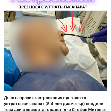
Днес направих гастроскопия през носа с
ултратънкия апарат (5.4 mm диаметър) сподели
тези дни с нескрита гордост
д-р Стефан Митев от