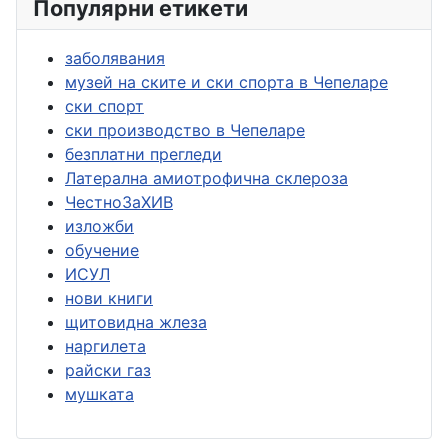
Популярни етикети
заболявания
музей на ските и ски спорта в Чепеларе
ски спорт
ски производство в Чепеларе
безплатни прегледи
Латерална амиотрофична склероза
ЧестноЗаХИВ
изложби
обучение
ИСУЛ
нови книги
щитовидна жлеза
наргилета
райски газ
мушката