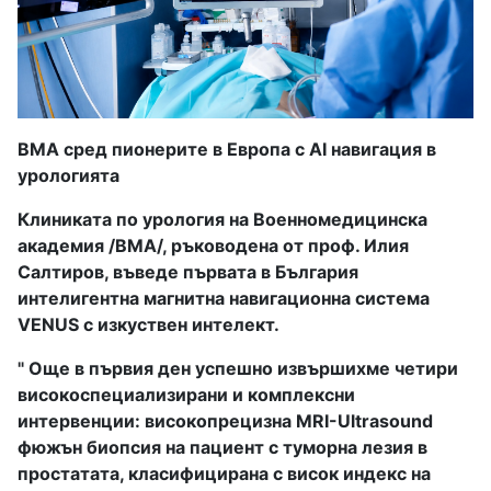
ВМА сред пионерите в Европа с AI навигация в
урологията
Клиниката по урология на Военномедицинска
академия /ВМА/, ръководена от проф. Илия
Салтиров, въведе първата в България
интелигентна магнитна навигационна система
VENUS с изкуствен интелект.
" Още в първия ден успешно извършихме четири
високоспециализирани и комплексни
интервенции: високопрецизна MRI-Ultrasound
фюжън биопсия на пациент с туморна лезия в
простатата, класифицирана с висок индекс на