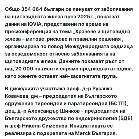
Общо 354 664 българи се лекуват от заболявания
на щитовидната жлеза през 2025 г., показват
данни на IQVIA, представени по време на
пресконференция на тема „Хранене и щитовидна
жлеза – митове, рискове и правилни решения“,
организирана по повод Международната седмица
за осведоменост относно заболяванията на
щитовидната жлеза. Данните показват ръст от
над 20 000 пациенти спрямо предходната година,
като жените остават най-засегнатата група.
В дискусията участваха проф. д-р Русанка
Ковачева, дм – председател на Българското
сдружение тиреоидея и паратиреоидея (БСТП),
доц. д-р Александър Шинков – председател на
Българското дружество по ендокринология (БДЕ)
и шеф Никола Симеонов. Инициативата се
реализира с подкрепата на Merck България.