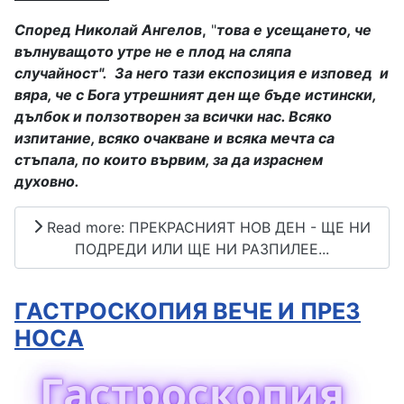
Според Николай Ангелов
,
"
това е усещането, че
вълнуващото утре не е плод на сляпа
случайност".
За него тази експозиция е изповед
и
вяра, че с Бога утрешният ден ще бъде истински,
дълбок и ползотворен за всички нас. Всяко
изпитание, всяко очакване и всяка мечта са
стъпала, по които вървим, за да израснем
духовно.
Read more: ПРЕКРАСНИЯТ НОВ ДЕН - ЩЕ НИ
ПОДРЕДИ ИЛИ ЩЕ НИ РАЗПИЛЕЕ...
ГАСТРОСКОПИЯ ВЕЧЕ И ПРЕЗ
НОСА