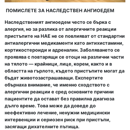
ПОМИСЛЕТЕ ЗА НАСЛЕДСТВЕН АНГИОЕДЕМ
Наследственият ангиоедем често се бърка с
алергия, но за разлика от алергичните реакции
пристъпите на НАЕ не се повлияват от стандартни
антиалергични медикаменти като антихистамини,
кортикостероиди и адреналин. Заболяването се
проявява с повтарящи се отоци на различни части
на тялото — крайници, лице, корем, както и в
областта на гърлото, където пристъпите могат да
бъдат животозастрашаващи. Експертите
обърнаха внимание, че именно сходството с
алергични реакции е сред основните причини
пациентите да остават без правилна диагноза
дълго време. Това може да доведе до
неефективно лечение, ненужни медицински
интервенции и сериозен риск при пристъпи,
засягащи дихателните пътища.