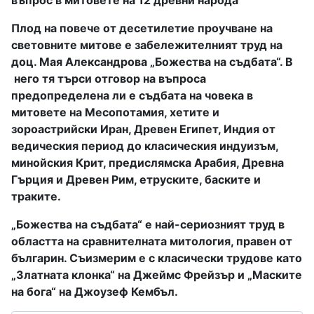
въпрос в митовете на 12 древни народа
Плод на повече от десетилетие проучване на
световните митове е забележителният труд на
доц. Мая Александрова „Божества на съдбата“. В
него тя търси отговор на въпроса
предопределена ли е съдбата на човека в
митовете на Месопотамия, хетите и
зороастрийски Иран, Древен Египет, Индия от
ведическия период до класическия индуизъм,
минойския Крит, предислямска Арабия, Древна
Гърция и Древен Рим, етруските, баските и
траките.
„Божества на съдбата“ е най-сериозният труд в
областта на сравнителната митология, правен от
българин. Съизмерим е с класически трудове като
„Златната клонка“ на Джеймс Фрейзър и „Маските
на бога“ на Джоузеф Кембъл.