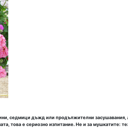
ини, седмици дъжд или продължителни засушавания, л
ната, това е сериозно изпитание. Не и за мушкатите: 