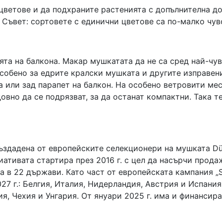
цветове и да подхраните растенията с допълнителна до
. Съвет: сортовете с единични цветове са по-малко чу
ята на балкона. Макар мушкатата да не са сред най-чу
собено за едрите кралски мушката и другите изправени
а или зад парапет на балкон. На особено ветровити ме
овно да се подрязват, за да останат компактни. Така т
ъздадена от европейските селекционери на мушката Dümme
ициативата стартира през 2016 г. с цел да насърчи прод
в 22 държави. Като част от европейската кампания „Sta
27 г.: Белгия, Италия, Нидерландия, Австрия и Испания
я, Чехия и Унгария. От януари 2025 г. има и финансир