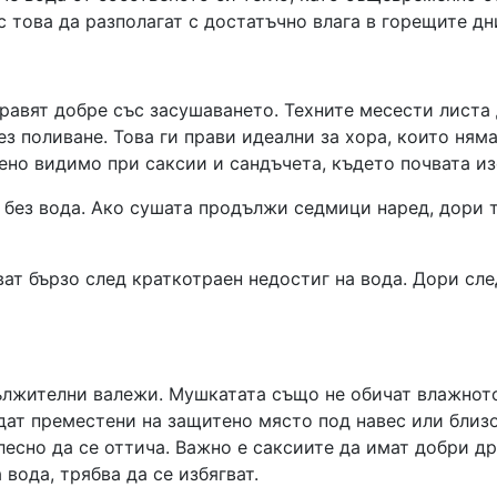
 това да разполагат с достатъчно влага в горещите дн
равят добре със засушаването. Техните месести листа 
з поливане. Това ги прави идеални за хора, които няма
ено видимо при саксии и сандъчета, където почвата из
о без вода. Ако сушата продължи седмици наред, дори 
ват бързо след краткотраен недостиг на вода. Дори сле
ължителни валежи. Мушкатата също не обичат влажното
дат преместени на защитено място под навес или близо 
лесно да се оттича. Важно е саксиите да имат добри д
вода, трябва да се избягват.