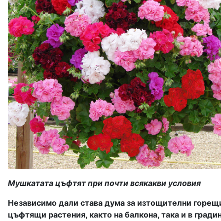
Мушкатата цъфтят при почти всякакви условия
Независимо дали става дума за изтощителни горещ
цъфтящи растения, както на балкона, така и в гради