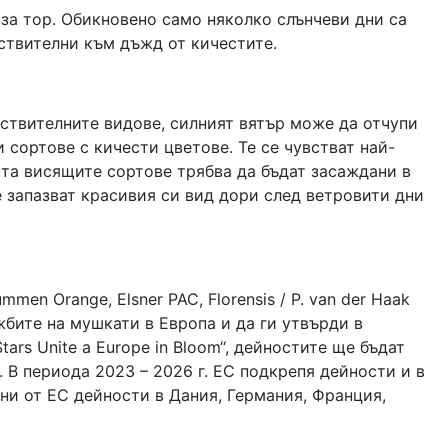
за тор. Обикновено само няколко слънчеви дни са
вствителни към дъжд от кичестите.
вствителните видове, силният вятър може да отчупи
 сортове с кичести цветове. Те се чувстват най-
ста висящите сортове трябва да бъдат засаждани в
е запазват красивия си вид дори след ветровити дни
n Orange, Elsner PAC, Florensis / P. van der Haak
ажбите на мушкати в Европа и да ги утвърди в
rs Unite a Europe in Bloom“, дейностите ще бъдат
. В периода 2023 – 2026 г. ЕС подкрепя дейности и в
ани от ЕС дейности в Дания, Германия, Франция,