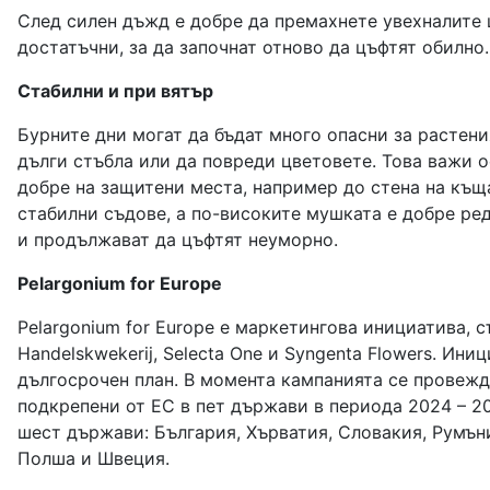
След силен дъжд е добре да премахнете увехналите 
достатъчни, за да започнат отново да цъфтят обилно
Стабилни и при вятър
Бурните дни могат да бъдат много опасни за растени
дълги стъбла или да повреди цветовете. Това важи о
добре на защитени места, например до стена на къщ
стабилни съдове, а по-високите мушката е добре ред
и продължават да цъфтят неуморно.
Pelargonium for Europe
Pelargonium for Europe е маркетингова инициатива, с
Handelskwekerij, Selecta One и Syngenta Flowers. Ин
дългосрочен план. В момента кампанията се провежда 
подкрепени от ЕС в пет държави в периода 2024 – 20
шест държави: България, Хърватия, Словакия, Румъни
Полша и Швеция.