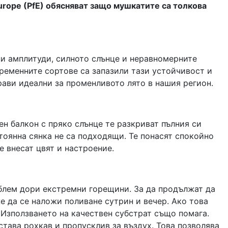
urope (PfE) обясняват защо мушкатите са толкова
и амплитуди, силното слънце и неравномерните
ременните сортове са запазили тази устойчивост и
рави идеални за променливото лято в нашия регион.
н балкон с пряко слънце те разкриват пълния си
стоянна сянка не са подходящи. Те понасят спокойно
е внесат цвят и настроение.
облем дори екстремни горещини. За да продължат да
е да се наложи поливане сутрин и вечер. Ако това
 Използването на качествен субстрат също помага.
тава рохкав и пропусклив за въздух. Това позволява