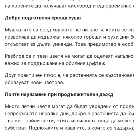
на корените да получават кислород и едновременно с
Добре подготвени срещу суша
Мушкатите са сред малкото летни цветя, които се сп
позволява да издържат няколко горещи и сухи дни бе
отсъстват за дълги уикенди. Това предимство е особ
Разбира се и тези цветя не могат да оцелеят напълн
важно за поддържане на обилния цъфтеж.
Друг практичен плюс е, че растенията се възстановя
образуват нови цветове.
Почти неуязвими при продължителен дъжд
Много летни цветя могат да бъдат увредени от прод
непрекъснато няколко дни, добре е растенията да бъ
търпят трайни щети, стига излишната вода да може 
субстрат. Подложките и кашпите, в които се задържа 