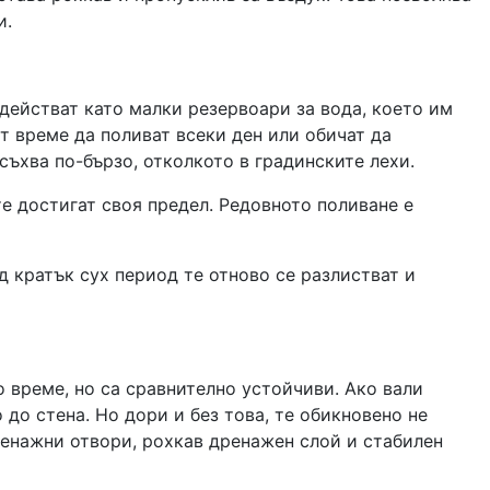
и.
действат като малки резервоари за вода, което им
т време да поливат всеки ден или обичат да
съхва по-бързо, отколкото в градинските лехи.
те достигат своя предел. Редовното поливане е
д кратък сух период те отново се разлистват и
 време, но са сравнително устойчиви. Ако вали
до стена. Но дори и без това, те обикновено не
ренажни отвори, рохкав дренажен слой и стабилен