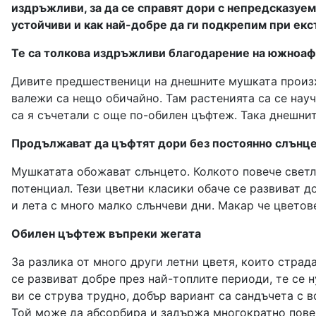
издръжливи, за да се справят дори с непредсказуем
устойчиви и как най-добре да ги подкрепим при ек
Те са толкова издръжливи благодарение на южноаф
Дивите предшественици на днешните мушката произх
валежи са нещо обичайно. Там растенията са се нау
са я съчетали с още по-обилен цъфтеж. Така днешни
Продължават да цъфтят дори без постоянно слънц
Мушкатата обожават слънцето. Колкото повече светли
потенциал. Тези цветни класики обаче се развиват д
и лета с много малко слънчеви дни. Макар че цветов
Обилен цъфтеж въпреки жегата
За разлика от много други летни цветя, които стра
се развиват добре през най-топлите периоди, те се 
ви се струва трудно, добър вариант са сандъчета с 
Той може да абсорбира и задържа многократно повеч