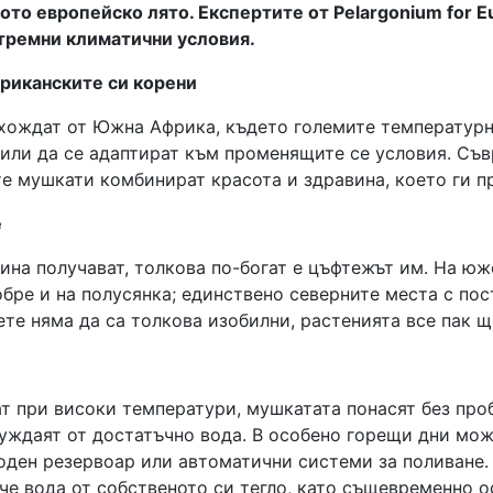
ото европейско лято. Експертите от Pelargonium for E
стремни климатични условия.
риканските си корени
ождат от Южна Африка, където големите температурн
чили да се адаптират към променящите се условия. Съв
те мушкати комбинират красота и здравина, което ги п
е
на получават, толкова по-богат е цъфтежът им. На юже
обре и на полусянка; единствено северните места с по
ете няма да са толкова изобилни, растенията все пак щ
дат при високи температури, мушкатата понасят без пр
нуждаят от достатъчно вода. В особено горещи дни мож
воден резервоар или автоматични системи за поливане.
е вода от собственото си тегло, като същевременно ос