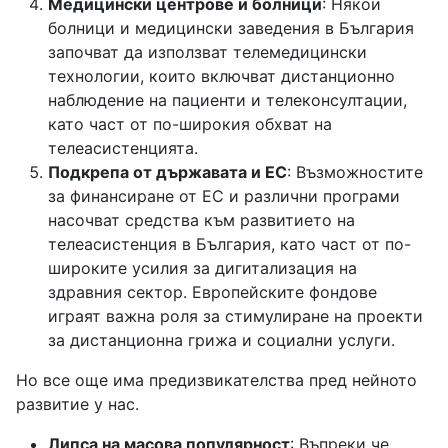
Медицински центрове и болници
: Някои
болници и медицински заведения в България
започват да използват телемедицински
технологии, които включват дистанционно
наблюдение на пациенти и телеконсултации,
като част от по-широкия обхват на
телеасистенцията.
Подкрепа от държавата и ЕС
: Възможностите
за финансиране от ЕС и различни програми
насочват средства към развитието на
телеасистенция в България, като част от по-
широките усилия за дигитализация на
здравния сектор. Европейските фондове
играят важна роля за стимулиране на проекти
за дистанционна грижа и социални услуги.
Но все още има предизвикателства пред нейното
развитие у нас.
Липса на масова популярност
: Въпреки че