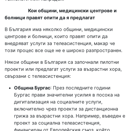
Кои общини, медицински центрове и
болници правят опити да я предлагат
В България има няколко общини, медицински
центрове и болници, които правят опити да
внедряват услуги за телеасистенция, макар че
този процес все още не е широко разпространен.
Някои общини в България са започнали пилотни
проекти или предлагат услуги за възрастни хора,
свързани с телеасистенция:
Община Бургас
: През последните години
Бургас прави значителни усилия в посока на
дигитализация на социалните услуги,
включително чрез проекти за дистанционна
грижа за възрастни хора. Например, въведен е
проект за социална телеасистенция,
финансиран от Европейския съюз, който