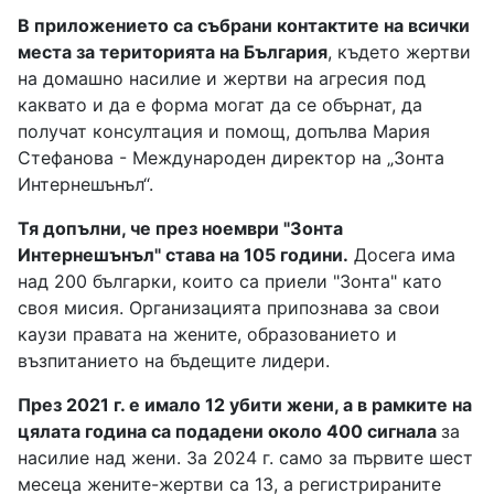
В приложението са събрани контактите на всички
места за територията на България
, където жертви
на домашно насилие и жертви на агресия под
каквато и да е форма могат да се обърнат, да
получат консултация и помощ, допълва Мария
Стефанова - Международен директор на „Зонта
Интернешънъл“.
Тя допълни, че през ноември "Зонта
Интернешънъл" става на 105 години.
Досега има
над 200 българки, които са приели "Зонта" като
своя мисия. Организацията припознава за свои
каузи правата на жените, образованието и
възпитанието на бъдещите лидери.
През 2021 г. е имало 12 убити жени, а в рамките на
цялата година са подадени около 400 сигнала
за
насилие над жени. За 2024 г. само за първите шест
месеца жените-жертви са 13, а регистрираните