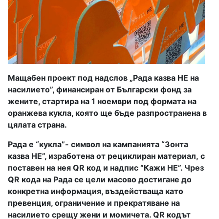
Мащабен проект под надслов „Рада казва НЕ на
насилието”, финансиран от Български фонд за
жените, стартира на 1 ноември под формата на
оранжева кукла, която ще бъде разпространена в
цялата страна.
Рада е “кукла”- символ на кампанията “Зонта
казва НЕ”, изработена от рециклиран материал, с
поставен на нея QR код и надпис “Кажи НЕ”. Чрез
QR кода на Рада се цели масово достигане до
конкретна информация, въздействаща като
превенция, ограничение и прекратяване на
насилието срещу жени и момичета. QR кодът