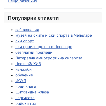
Нещо различно
Популярни етикети
заболявания
музей на ските и ски спорта в Чепеларе
ски спорт
ски производство в Чепеларе
безплатни прегледи
Латерална амиотрофична склероза
ЧестноЗаХИВ
изложби
обучение
ИСУЛ
нови книги
щитовидна жлеза
наргилета
райски газ