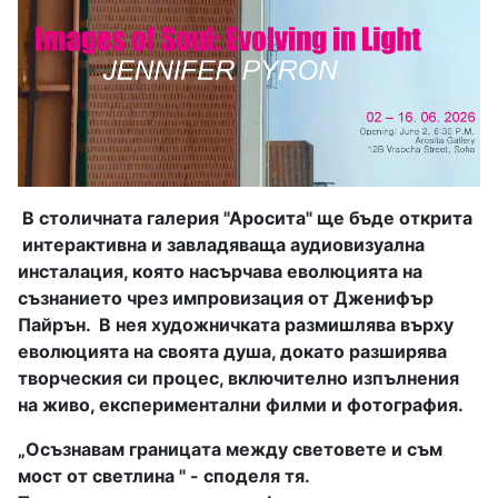
В столичната галерия "Аросита" ще бъде открита
интерактивна и завладяваща аудиовизуална
инсталация, която насърчава еволюцията на
съзнанието чрез импровизация от Дженифър
Пайрън. В нея художничката размишлява върху
еволюцията на своята душа, докато разширява
творческия си процес, включително изпълнения
на живо, експериментални филми и фотография.
„Осъзнавам границата между световете и съм
мост от светлина " - споделя тя.