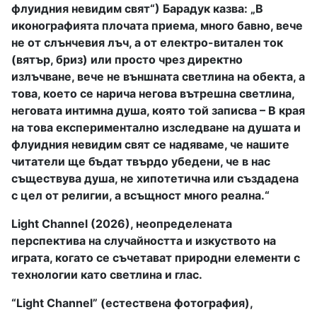
флуидния невидим свят“) Барадук казва: „В
иконографията плочата приема, много бавно, вече
не от слънчевия лъч, а от електро-витален ток
(вятър, бриз) или просто чрез директно
излъчване, вече не външната светлина на обекта, а
това, което се нарича негова вътрешна светлина,
неговата интимна душа, която той записва – В края
на това експериментално изследване на душата и
флуидния невидим свят се надяваме, че нашите
читатели ще бъдат твърдо убедени, че в нас
съществува душа, не хипотетична или създадена
с цел от религии, а всъщност много реална.“
Light Channel (2026), неопределената
перспектива на случайността и изкуството на
играта, когато се съчетават природни елементи с
технологии като светлина и глас.
“Light Channel” (естествена фотография),