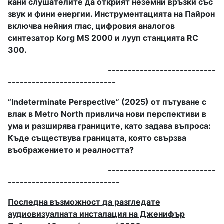
кани слушателите да открият неземни връзки със
звук и фини енергии. Инструментацията на Пайрон
включва нейния глас, цифровия аналогов
синтезатор Korg MS 2000 и лууп станцията RC
300.
---------------------------
---------------------------
“Indeterminate Perspective” (2025) от пътуване с
влак в Metro North привлича нови перспективи в
ума и разширява границите, като задава въпроса:
Къде съществува границата, която свързва
въображението и реалността?
---------------------------
----------------------------
Последна възможност да разгледате
аудиовизуалната инсталация на Дженифър