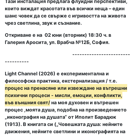
Тази инсталация предлага флуидни перспективи,
които виждат красотата във всички неща – един
шанс човек да се свърже с игривостта на живота
чрез светлина, звук и съзнание.
Откриване е на 02 юни (вторник) 18:30 ч. в
Галерия Аросита, ул. Врабча №12Б, София.
------------------------
----------
Light Channel (2026) е експериментална и
философска практика, екстернализация / т.е.
процес на пренасяне или извеждане на вътрешни
психични процеси - мисли, емоции, конфликти,
във външния свят/
на моя духовен и вътрешен
процес ,моята душа, подобна на произведението
„иконография на душата“ от Иполит Барадюк
(1913). В книгата си („Човешката душа: нейните
движения, нейните светлини и иконографията на