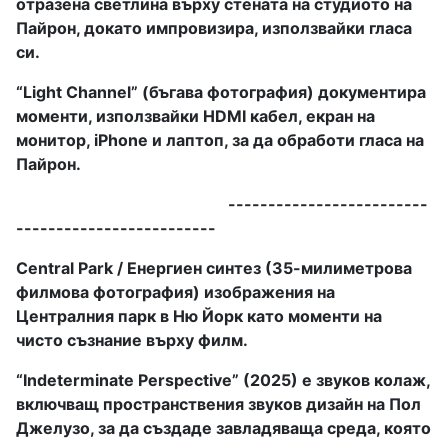
отразена светлина върху стената на студиото на
Пайрон, докато импровизира, използвайки гласа
си.
“Light Channel” (бъгава фотография) документира
моменти, използвайки HDMI кабел, екран на
монитор, iPhone и лаптоп, за да обработи гласа на
Пайрон.
-------------------------
-------------------------
Central Park / Енергиен синтез (35-милиметрова
филмова фотография) изображения на
Централния парк в Ню Йорк като моменти на
чисто съзнание върху филм.
“Indeterminate Perspective” (2025) е звуков колаж,
включващ пространствения звуков дизайн на Пол
Джелузо, за да създаде завладяваща среда, която