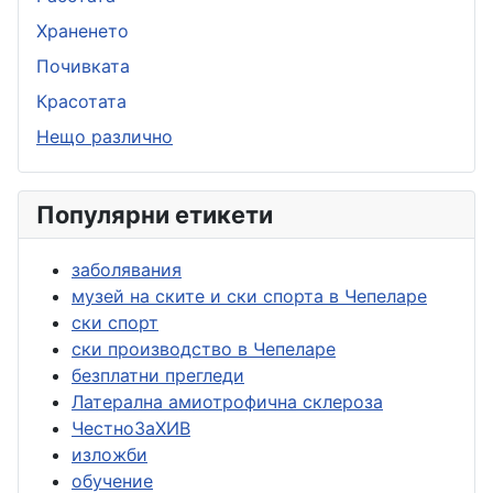
Храненето
Почивката
Красотата
Нещо различно
Популярни етикети
заболявания
музей на ските и ски спорта в Чепеларе
ски спорт
ски производство в Чепеларе
безплатни прегледи
Латерална амиотрофична склероза
ЧестноЗаХИВ
изложби
обучение