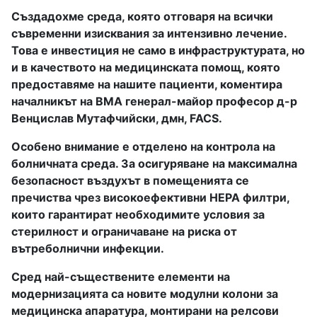
Създадохме среда, която отговаря на всички
съвременни изисквания за интензивно лечение.
Това е инвестиция не само в инфраструктурата, но
и в качеството на медицинската помощ, която
предоставяме на нашите пациенти, коментира
началникът на ВМА генерал-майор професор д-р
Венцислав Мутафчийски, дмн, FACS.
Особено внимание е отделено на контрола на
болничната среда. За осигуряване на максимална
безопасност въздухът в помещенията се
пречиства чрез високоефективни HEPA филтри,
които гарантират необходимите условия за
стерилност и ограничаване на риска от
вътреболнични инфекции.
Сред най-съществените елементи на
модернизацията са новите модулни колони за
медицинска апаратура, монтирани на релсови