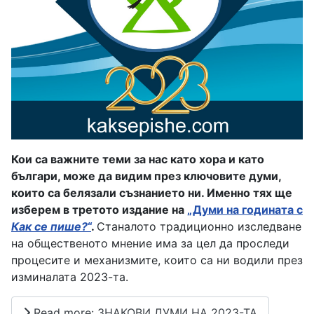
Кои са важните теми за нас като хора и като
българи, може да видим през ключовите думи,
които са белязали съзнанието ни. Именно тях ще
изберем в третото издание на
„Думи на годината с
Как се пише?
“
.
Станалото традиционно изследване
на общественото мнение има за цел да проследи
процесите и механизмите, които са ни водили през
изминалата 2023-та.
Read more: ЗНАКОВИ ДУМИ НА 2023-ТА