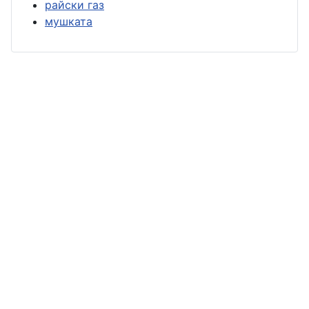
райски газ
мушката