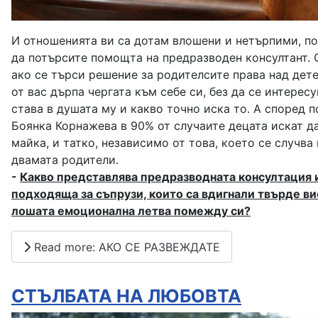
И отношенията ви са дотам влошени и нетърпими, по
да потърсите помощта на предразводен консултант.
ако се търси решение за родителсите права над дете
от вас дърпа чергата към себе си, без да се интерес
става в душата му и какво точно иска то. А според 
Боянка Корнажева в 90% от случаите децата искат да
майка, и татко, независимо от това, което се случв
двамата родители.
-
Какво представлява предразводната консултация и
подходяща за съпрузи, които са вдигнали твърде в
лошата емоционална летва помежду си?
Read more: АКО СЕ РАЗВЕЖДАТЕ
СТЪЛБАТА НА ЛЮБОВТА