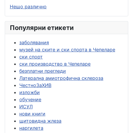
Нещо различно
Популярни етикети
заболявания
музей на ските и ски спорта в Чепеларе
ски спорт
ски производство в Чепеларе
безплатни прегледи
Латерална амиотрофична склероза
ЧестноЗаХИВ
изложби
обучение
ИСУЛ
нови книги
щитовидна жлеза
наргилета