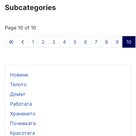
Subcategories
Page 10 of 10
1
2
3
4
5
6
7
8
9
10
Новини
Тялото
Домът
Работата
Храненето
Почивката
Красотата