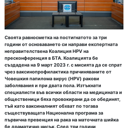
Своята равносметка на постигнатото за три
години от основаването си направи експертната
неправителствена Коалиция HPV на
пресконференция в БТА. Коалицията бе
създадена на 9 март 2023 г. с мисията да се спрат
чрез ваксинопрофилактика причиняваните от
Човешкия папилома вирус (HPV) ракови
заболявания и при двата пола. Изтъкнати
специалисти във всички области на медицината и
общественици бяха провокирани да се обединят,
тъй като ваксиналният обхват по тогава
съществуващата Национална програма за
първична превенция на рака на маточната шийка
бе драматично нисък. След три години