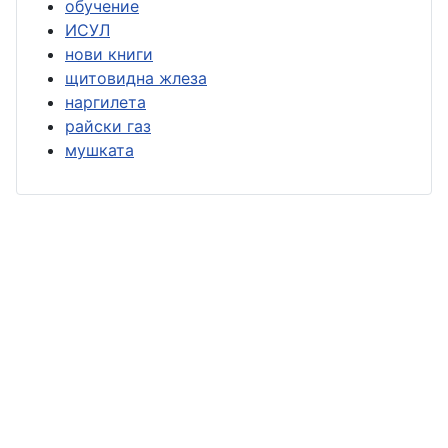
обучение
ИСУЛ
нови книги
щитовидна жлеза
наргилета
райски газ
мушката