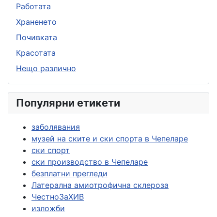
Работата
Храненето
Почивката
Красотата
Нещо различно
Популярни етикети
заболявания
музей на ските и ски спорта в Чепеларе
ски спорт
ски производство в Чепеларе
безплатни прегледи
Латерална амиотрофична склероза
ЧестноЗаХИВ
изложби