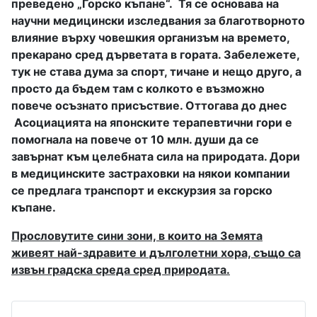
преведено „Горско къпане“. Тя се основава на
научни медицински изследвания за благотворното
влияние върху човешкия организъм на времето,
прекарано сред дърветата в гората. Забележете,
тук не става дума за спорт, тичане и нещо друго, а
просто да бъдем там с колкото е възможно
повече осъзнато присъствие. Оттогава до днес
Асоциацията на японските терапевтични гори е
помогнала на повече от 10 млн. души да се
завърнат към целебната сила на природата. Дори
в медицинските застраховки на някои компании
се предлага транспорт и екскурзия за горско
къпане.
Прословутите сини зони, в които на Земята
живеят най-здравите и дълголетни хора, също са
извън градска среда сред природата.