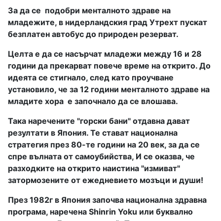
За да се
подобри менталното здраве на
младежите, в нидерландския град Утрехт пускат
безплатен автобус до природен резерват.
Целта е да се насърчат младежи между 16 и 28
години да прекарват повече време на открито. До
идеята се стигнало, след като проучване
установило, че за 12 години менталното здраве на
младите хора
е започнало да се влошава.
Така наречените "горски бани" отдавна дават
резултати в Япония. Те стават национална
стратегия през 80-те години на 20 век, за да се
спре вълната от самоубийства, И се оказва, че
разходките на открито наистина "измиват"
затормозените от ежедневието мозъци и души!
През 1982г в Япония започва национална здравна
програма, наречена Shinrin Yoku или буквално