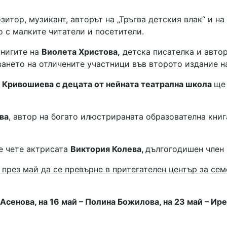
итор, музикант, авторът на „Тръгва детския влак“ и на
о с малките читатели и посетители.
книгите на
Виолета Христова,
детска писателка и автор 
ването на отличените участници във второто издание н
 Кривошиева с децата от нейната театрална школа
ще
ва
, автор на богато илюстрираната образователна книг
е чете актрисата
Виктория Колева,
дългогодишен член 
рез май да се превърне в притегателен център за семе
Асенова, на 16 май – Полина Божилова, на 23 май – Ире