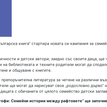
ългарска книга“ стартира новата си кампания за семе
ичности и детски автори, заедно със своите деца, ще 
и на библиотеката и техните родители могат да сподел
тене и общуване с книгите.
препоръчителна литература за четене на различни възра
дители ще могат да нарисуват свое „родословно дърво“ 
децата с обичаните от цялото семейство детски заглав
тофи: Семейни истории между рафтовете“ ще започне