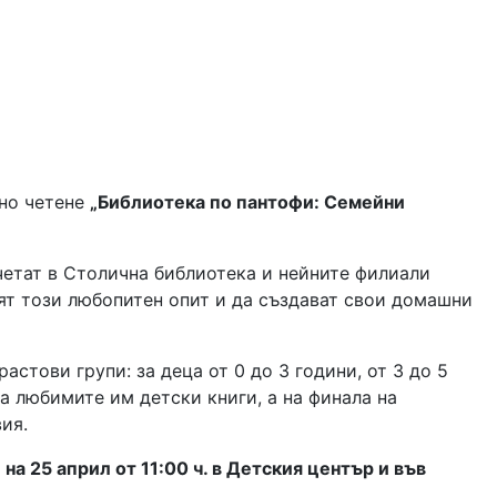
йно четене
„Библиотека по пантофи: Семейни
четат в Столична библиотека и нейните филиали
ят този любопитен опит и да създават свои домашни
стови групи: за деца от 0 до 3 години, от 3 до 5
на любимите им детски книги, а на финала на
ия.
 на
25 април от 11:00 ч. в Детския център и във