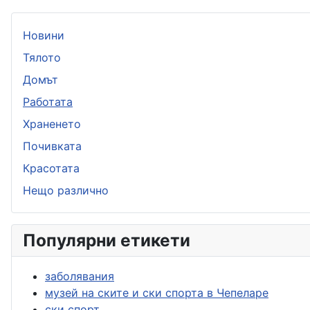
Новини
Тялото
Домът
Работата
Храненето
Почивката
Красотата
Нещо различно
Популярни етикети
заболявания
музей на ските и ски спорта в Чепеларе
ски спорт