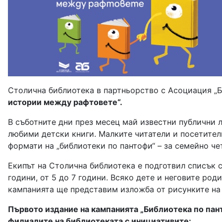
Столична библиотека в партньорство с Асоциация „Б
истории между рафтовете“.
В съботните дни през месец май известни публични л
любими детски книги. Малките читатели и посетител
формати на „библиотеки по пантофи“ – за семейно че
Екипът на Столична библиотека е подготвил списък с 
години, от 5 до 7 години. Всяко дете и неговите ро
кампанията ще представим изложба от рисунките на 
Първото издание на кампанията
„Библиотека по пан
филиалите на библиотеката с инициативите: