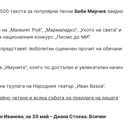
 500 текста за популярни песни
Боби Мирчев
заедно
на „Малкият Рой“, „Мармаладко“, „Ухото на света“ и
а националния конкурс „Писмо до МИ“.
 представят любопитен сценичен прочит на обичани
а „Имуните“, която по достъпен и увлекателен начин
на трупата на Народния театър „Иван Вазов“.
йно четене и всяка събота да предлага на децата
н Иванова, на 30 май – Диана Стоева. Всички