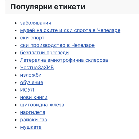
Популярни етикети
заболявания
музей на ските и ски спорта в Чепеларе
ски спорт
ски производство в Чепеларе
безплатни прегледи
Латерална амиотрофична склероза
ЧестноЗаХИВ
изложби
обучение
ИСУЛ
нови книги
щитовидна жлеза
наргилета
райски газ
мушката