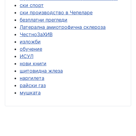
ски спорт
ски производство в Чепеларе
безплатни прегледи
Латерална амиотрофична склероза
ЧестноЗаХИВ
изложби
обучение
ИСУЛ
нови книги
щитовидна жлеза
наргилета
райски газ
мушката