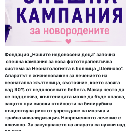
Фондация „Нашите недоносени деца“ започна
спешна кампания за нова фототерапевтична
система за Неонатологията в болница „Шейново“.
Апаратът е жизненоважен за лечението на
неонатална жълтеница, състояние, което засяга
над 90% от недоносените бебета. Макар често да
се подценява, жълтеницата може да бъде опасна,
защото при високи стойности на билирубина
съществува риск от увреждане на мозъка и
трайна инвалидизация. Навременното лечение е
ключово. За закупуването на апарата са нужни над