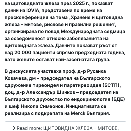
на щитовидната жлеза през 2025 г., показват
данни на IQVIA, представени по време на
пресконференция на тема „Хранене и щитовидна
жлеза – митове, рискове и правилни решения“,
организирана по повод Международната седмица
за осведоменост относно заболяванията на
щитовидната жлеза. Данните показват ръст от
над 20 000 пациенти спрямо предходната година,
като жените остават най-засегнатата група.
В дискусията участваха проф. д-р Русанка
Ковачева, дм – председател на Българското
сдружение тиреоидея и паратиреоидея (БСТП),
доц. д-р Александър Шинков – председател на
Българското дружество по ендокринология (БДЕ)
и шеф Никола Симеонов. Инициативата се
реализира с подкрепата на Merck България.
Read more: ЩИТОВИДНА ЖЛЕЗА - МИТОВЕ,