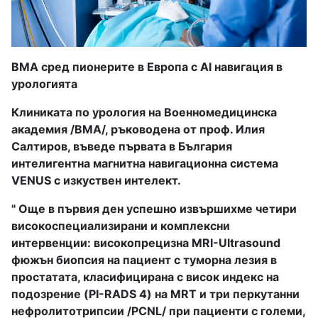
ВМА сред пионерите в Европа с AI навигация в
урологията
Клиниката по урология на Военномедицинска
академия /ВМА/, ръководена от проф. Илия
Салтиров, въведе първата в България
интелигентна магнитна навигационна система
VENUS с изкуствен интелект.
" Още в първия ден успешно извършихме четири
високоспециализирани и комплексни
интервенции: високопрецизна MRI-Ultrasound
фюжън биопсия на пациент с туморна лезия в
простатата, класифицирана с висок индекс на
подозрение (PI-RADS 4) на MRT и три перкутанни
нефролитотрипсии /PCNL/ при пациенти с големи,