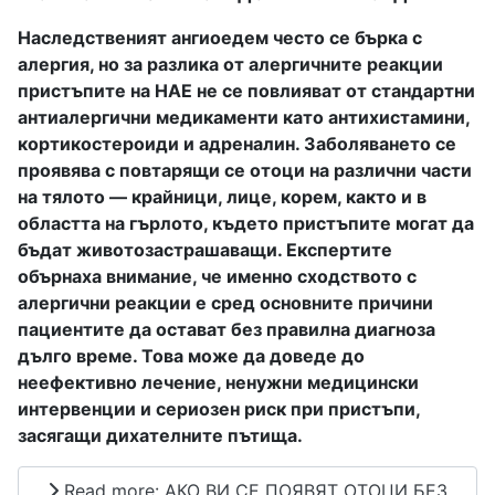
Наследственият ангиоедем често се бърка с
алергия, но за разлика от алергичните реакции
пристъпите на НАЕ не се повлияват от стандартни
антиалергични медикаменти като антихистамини,
кортикостероиди и адреналин. Заболяването се
проявява с повтарящи се отоци на различни части
на тялото — крайници, лице, корем, както и в
областта на гърлото, където пристъпите могат да
бъдат животозастрашаващи. Експертите
обърнаха внимание, че именно сходството с
алергични реакции е сред основните причини
пациентите да остават без правилна диагноза
дълго време. Това може да доведе до
неефективно лечение, ненужни медицински
интервенции и сериозен риск при пристъпи,
засягащи дихателните пътища.
Read more: АКО ВИ СЕ ПОЯВЯТ ОТОЦИ БЕЗ