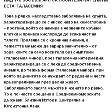
НАД 170 000 БЪЛГАРИ СА НОСИТЕЛИ НА ГЕНА НА
БЕТА-ТАЛАСЕМИЯ
Това е рядко, наследствено заболяване на кръвта,
характеризиращо се с ниско ниво на хемоглобина
– протеин, който се намира в червените кръвни
клетки и пренася кислорода до всяка част на
тялото. Проявява се с хронична анемия, а
тежестта му може да варира значително – от
хора, които са само носители без симптоми
(таласемия минор), през таласемия интермедия,
характеризираща се с лека до средностепенна
анемия, до тежка форма (таласемия майор), при
която пациентите се нуждаят от редовни и чести
кръвопреливания през целия живот.
Заболяването засяга мъжете и жените по равно.
То е по-често срещано в Средиземноморските
държави, Близкия Изток и Централна и
Югоизточна Азия.