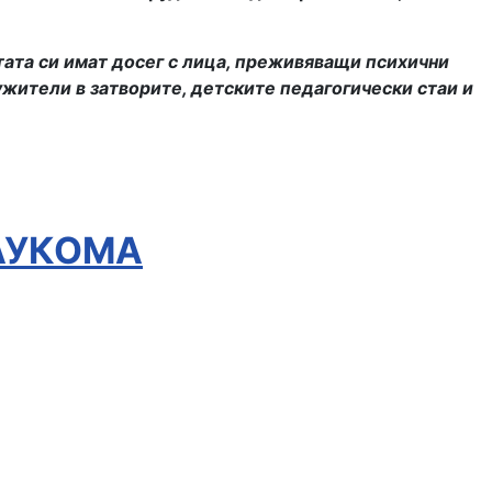
отата си имат досег с лица, преживяващи психични
ужители в затворите, детските педагогически стаи и
АУКОМА