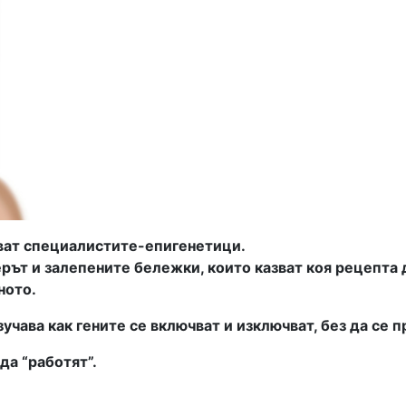
яват специалистите-епигенетици.
рът и залепените бележки, които казват коя рецепта да
ното.
зучава как гените се включват и изключват, без да се
да “работят”.