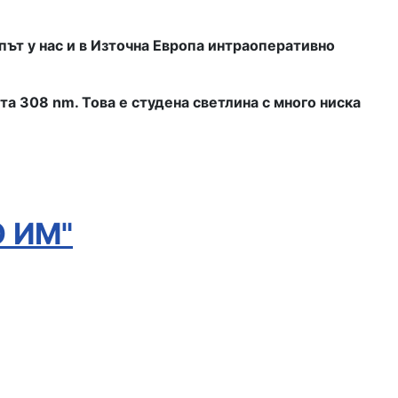
път у нас и в Източна Европа интраоперативно
а 308 nm. Това е студена светлина с много ниска
 ИМ"