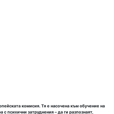
ейската комисия. Тя е насочена към обучение на
 с психични затруднения – да ги разпознаят,