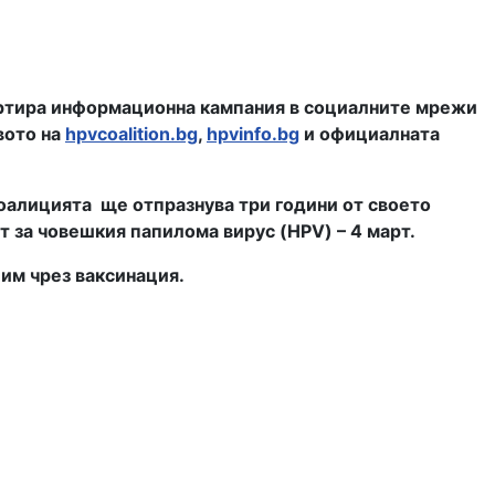
ртира
информационна кампания в социалните мрежи
вото на
hpvcoalition.bg
,
hpvinfo.bg
и официалната
коалицията ще отпразнува три години от своето
за човешкия папилома вирус (HPV) – 4 март.
им чрез ваксинация.