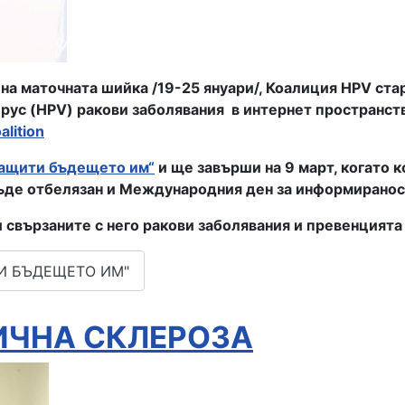
на маточната шийка /19-25 януари/,
Коалиция HPV
ста
ирус (HPV) ракови заболявания в интернет пространст
lition
ащити бъдещето им“
и ще завърши на 9 март, когато 
де отбелязан и Международния ден за информираност 
свързаните с него ракови заболявания и превенцията 
И БЪДЕЩЕТО ИМ"
ИЧНА СКЛЕРОЗА