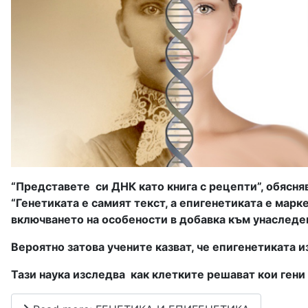
“Представете
си ДНК като книга с рецепти”, обясн
“Генетиката е самият текст, а епигенетиката е марке
включването на особености в добавка към унаследе
Вероятно затова учените казват, че епигенетиката и
Тази наука изследва
как клетките решават кои гени 