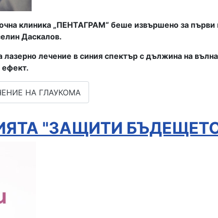
в oчна клиника „ПЕНТАГРАМ“ беше извършено за първи 
селин Даскалов.
 лазерно лечение в синия спектър с дължина на вълнат
 ефект.
ЧЕНИЕ НА ГЛАУКОМА
ЯТА "ЗАЩИТИ БЪДЕЩЕТО