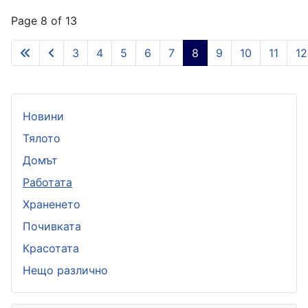
Page 8 of 13
3
4
5
6
7
8
9
10
11
12
Новини
Тялото
Домът
Работата
Храненето
Почивката
Красотата
Нещо различно