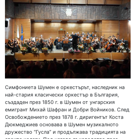
Симфониета Шумен е оркестърът, наследник на
най-стария класически оркестър в България,
създаден през 1850 г. в Шумен от унгарския
емигрант Михай Шафран и Добри Войников. След
Освобождението през 1878 г. диригентът Коста
Дюкмеджиев основава в Шумен музикалното
дружество “Гусла” и продължава традицията на