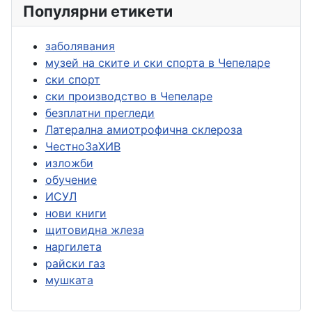
Популярни етикети
заболявания
музей на ските и ски спорта в Чепеларе
ски спорт
ски производство в Чепеларе
безплатни прегледи
Латерална амиотрофична склероза
ЧестноЗаХИВ
изложби
обучение
ИСУЛ
нови книги
щитовидна жлеза
наргилета
райски газ
мушката