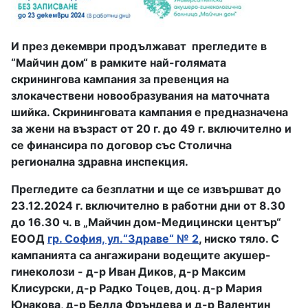
И през декември продължават прегледите в
“Майчин дом“ в рамките най-голямата
скринингова кампания за превенция на
злокачествени новообразувания на маточната
шийка. Скрининговата кампания е предназначена
за жени на възраст от 20 г. до 49 г. включително и
се финансира по договор със Столична
регионална здравна инспекция.
Прегледите са безплатни и ще се извършват до
23.12.2024 г. включително в работни дни от 8.30
до 16.30 ч. в „Майчин дом-Медицински център“
ЕООД
гр. София, ул.“Здраве“ № 2
, ниско тяло. С
кампанията са ангажирани водещите акушер-
гинеколози - д-р Иван Диков, д-р Максим
Клисурски, д-р Радко Тоцев, доц. д-р Мария
Юнакова, д-р Белла Фръндева и д-р Валентин