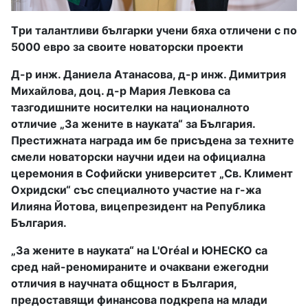
Tри талантливи българки учени бяха отличени с по
5000 евро за своите новаторски проекти
Д-р инж. Даниела Атанасова, д-р инж. Димитрия
Михайлова, доц. д-р Мария Левкова са
тазгодишните носителки на националното
отличиe „За жените в науката“ за България.
Престижната награда им бе присъдена за техните
смели новаторски научни идеи на официална
церемония в Софийски университет „Св. Климент
Охридски“ със специалното участие на г-жа
Илияна Йотова, вицепрезидент на Република
България.
„За жените в науката“
на L'Oréal и ЮНЕСКО
са
сред най-реномираните и очаквани ежегодни
отличия в научната общност в България,
предоставящи финансова подкрепа на млади