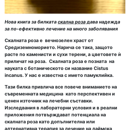
Нова книга за билката
скална роза
дава надежда
за по-ефективно лечение на много заболявания
Скалната роза е вечнозелен храст от
Средиземноморието. Нарича се така, защото
расте по каменисти и сухи терени, а цветовете ѝ
приличат на роза. Скалната роза е позната на
науката с ботаническото си название Cistus
incanus. У нас е известна с името памуклийка.
Тази билка привлича все повече вниманието на
съвременната медицина като перспективен и
ценен източник на лечебни съставки.
Изследвания в лабораторни условия и в реални
приложения потвърждават потенциала на
скалната роза като допълнителна или
алтернативна терапия за лечение на лаймска