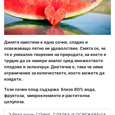
Динята наистина е едно сочно, сладко и
освежаващо лятно ни удоволствие. Смята се, че
тя е уникално творение на природата, на което е
трудно да се намери аналог сред множеството
плодове и зеленчуци. Диетична е, така че няма
ограничение за количеството, което можете да
изядете.
Този сочин плод съдържа близо 80% вода,
фруктоза,
микроелементи и растителна
целулоза.
Read more: СОЧНА, СЛАДКА И ОСВЕЖАВАЩА