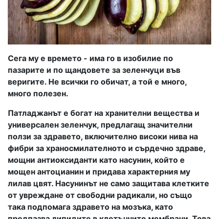
Сега му е времето - има го в изобилие по
пазарите и по щандовете за зеленчуци във
веригите. Не всички го обичат, а той е много,
много полезен.
Патладжанът е богат на хранителни вещества и
универсален зеленчук, предлагащ значителни
ползи за здравето, включително високи нива на
фибри за храносмилателното и сърдечно здраве,
мощни антиоксиданти като насунин, който е
мощен антоцианин и придава характерния му
лилав цвят. Насунинът не само защитава клетките
от увреждане от свободни радикали, но също
така подпомага здравето на мозъка, като
предпазва липидите в клетъчните мембрани. Това